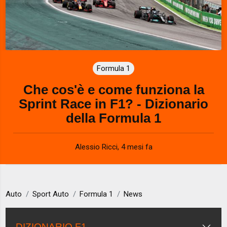
Formula 1
Che cos'è e come funziona la
Sprint Race in F1? - Dizionario
della Formula 1
Alessio Ricci
,
4 mesi fa
Auto
Sport Auto
Formula 1
News
DIZIONARIO F1