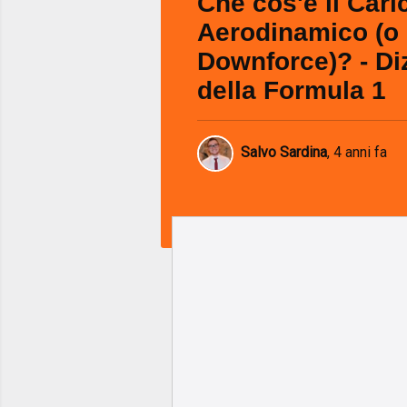
Che cos'è il Cari
Aerodinamico (o
Downforce)? - Di
della Formula 1
Salvo Sardina
,
4 anni fa