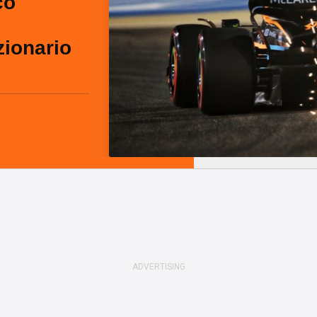
co
zionario