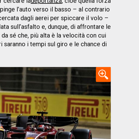
 cercare la
deportanza
, cioè quella forza
spinge l’auto verso il basso – al contrario
cercata dagli aerei per spiccare il volo –
ta sull’asfalto e, dunque, di affrontare le
da sé che, più alta è la velocità con cui
ri saranno i tempi sul giro e le chance di