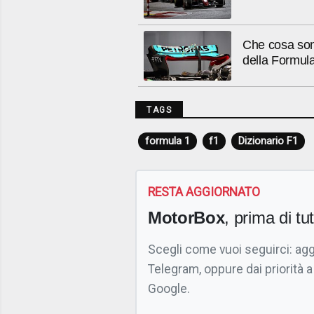
Che cosa sono
della Formul
TAGS
formula 1
f1
Dizionario F1
RESTA AGGIORNATO
MotorBox
, prima di tutt
Scegli come vuoi seguirci: ag
Telegram, oppure dai priorità a
Google.