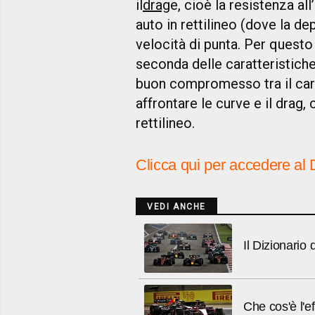
il
drag
e, cioè la resistenza al
auto in rettilineo (dove la 
velocità di punta. Per questo 
seconda delle caratteristiche 
buon compromesso tra il car
affrontare le curve e il drag,
rettilineo.
Clicca qui per accedere al 
VEDI ANCHE
Il Dizionario
Che cos'è l'e