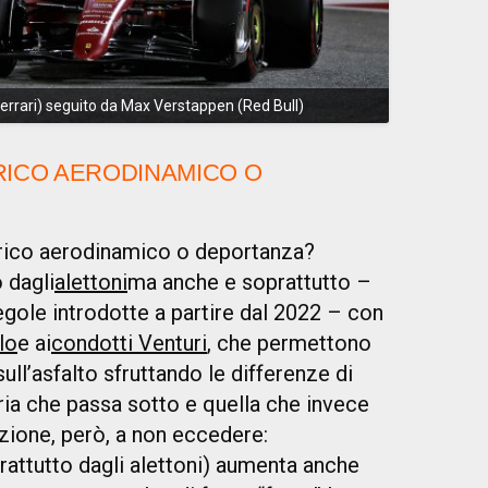
Ferrari) seguito da Max Verstappen (Red Bull)
RICO AERODINAMICO O
arico aerodinamico o deportanza?
 dagli
alettoni
ma anche e soprattutto –
gole introdotte a partire dal 2022 – con
lo
e ai
condotti Venturi
, che permettono
sull’asfalto sfruttando le differenze di
ria che passa sotto e quella che invece
zione, però, a non eccedere:
rattutto dagli alettoni) aumenta anche