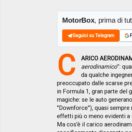
MotorBox
, prima di tutt
Seguici su Telegram
F
C
ARICO AERODINA
aerodinamico
”: qu
da qualche ingegner
preoccupato dalle scarse pr
in Formula 1, gran parte del 
magiche: se le auto generano
''Downforce''), quasi sempre
effetti più o meno evidenti a 
Ma cos’è il carico aerodina