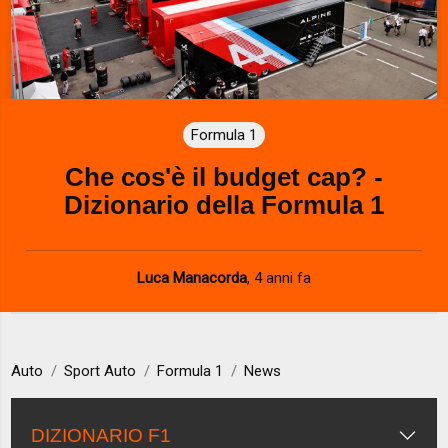
Formula 1
Che cos'è il budget cap? -
Dizionario della Formula 1
Luca Manacorda
,
4 anni fa
Auto
Sport Auto
Formula 1
News
DIZIONARIO F1