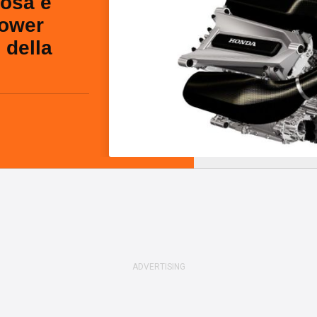
cosa è
Power
 della