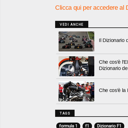
Clicca qui per accedere al 
VEDI ANCHE
Il Dizionario
Che cos'è l'E
Dizionario de
Che cos'è la
TAGS
formula 1
f1
Dizionario F1