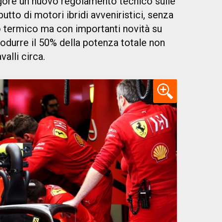
igore un nuovo regolamento tecnico sulle
utto di motori ibridi avveniristici, senza
 termico ma con importanti novità su
rodurre il 50% della potenza totale non
valli circa.