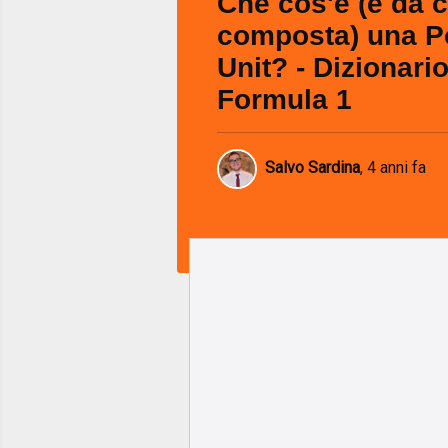
Che cos'è (e da 
composta) una 
Unit? - Dizionario
Formula 1
Salvo Sardina
,
4 anni fa