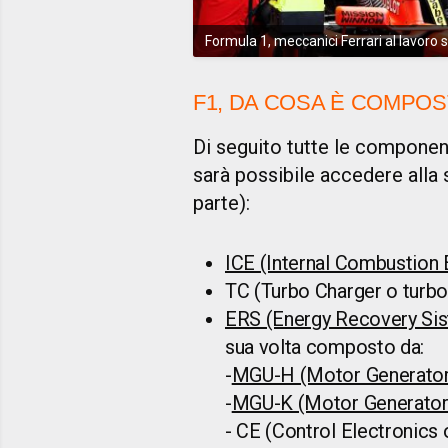
Formula 1, meccanici Ferrari al lavoro 
F1, DA COSA È COMPOS
Di seguito tutte le componen
sarà possibile accedere alla 
parte):
ICE (Internal Combustion 
TC (Turbo Charger o tur
ERS (Energy Recovery Sist
sua volta composto da:
-
MGU-H (Motor Generator 
-
MGU-K (Motor Generator 
- CE (Control Electronics o