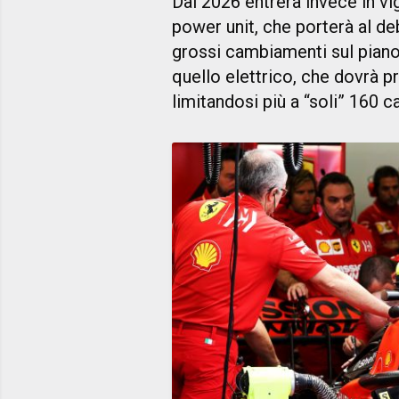
Dal 2026 entrerà invece in v
power unit, che porterà al deb
grossi cambiamenti sul piano
quello elettrico, che dovrà p
limitandosi più a “soli” 160 ca