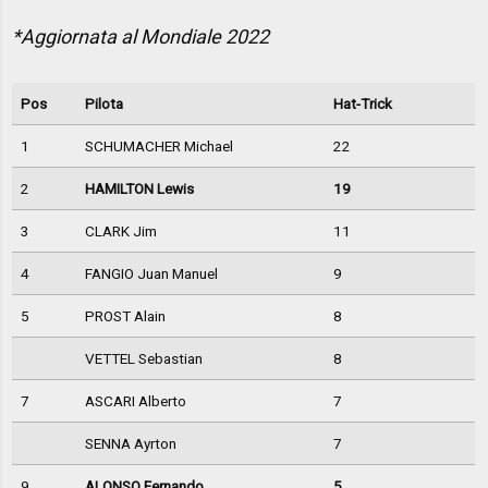
*Aggiornata al Mondiale 2022
Pos
Pilota
Hat-Trick
1
SCHUMACHER Michael
22
2
HAMILTON Lewis
19
3
CLARK Jim
11
4
FANGIO Juan Manuel
9
5
PROST Alain
8
VETTEL Sebastian
8
7
ASCARI Alberto
7
SENNA Ayrton
7
9
ALONSO Fernando
5