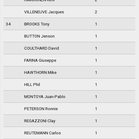
VILLENEUVE Jacques
2
34
BROOKS Tony
1
BUTTON Jenson
1
COULTHARD David
1
FARINA Giuseppe
1
HAWTHORN Mike
1
HILL Phil
1
MONTOYA Juan-Pablo
1
PETERSON Ronnie
1
REGAZZONI Clay
1
REUTEMANN Carlos
1