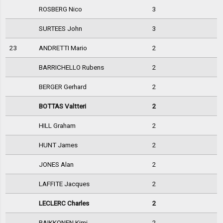
ROSBERG Nico
3
SURTEES John
3
23
ANDRETTI Mario
2
BARRICHELLO Rubens
2
BERGER Gerhard
2
BOTTAS Valtteri
2
HILL Graham
2
HUNT James
2
JONES Alan
2
LAFFITE Jacques
2
LECLERC Charles
2
RAIKKONEN Kimi
2