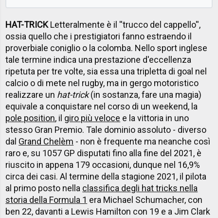
HAT-TRICK
Letteralmente è il ''trucco del cappello'',
ossia quello che i prestigiatori fanno estraendo il
proverbiale coniglio o la colomba. Nello sport inglese
tale termine indica una prestazione d'eccellenza
ripetuta per tre volte, sia essa una tripletta di goal nel
calcio o di mete nel rugby, ma in gergo motoristico
realizzare un
hat-trick
(in sostanza, fare una magia)
equivale a conquistare nel corso di un weekend, la
pole position
, il
giro più veloce
e la vittoria in uno
stesso Gran Premio. Tale dominio assoluto - diverso
dal
Grand Chelèm
- non è frequente ma neanche così
raro e, su 1057 GP disputati fino alla fine del 2021, è
riuscito in appena 179 occasioni, dunque nel 16,9%
circa dei casi. Al termine della stagione 2021, il pilota
al primo posto nella
classifica degli hat tricks nella
storia della Formula 1
era Michael Schumacher, con
ben 22, davanti a Lewis Hamilton con 19 e a Jim Clark