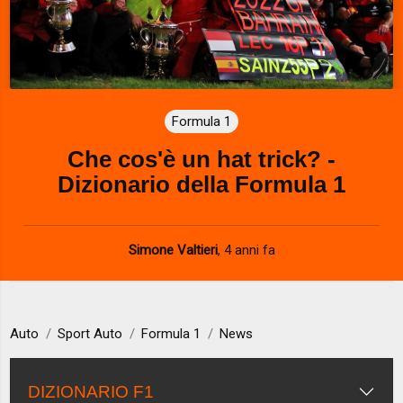
Formula 1
Che cos'è un hat trick? -
Dizionario della Formula 1
Simone Valtieri
,
4 anni fa
Auto
Sport Auto
Formula 1
News
DIZIONARIO F1