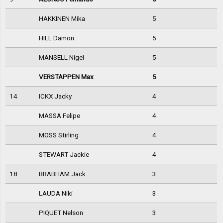
HAKKINEN Mika
5
HILL Damon
5
MANSELL Nigel
5
VERSTAPPEN Max
5
14
ICKX Jacky
4
MASSA Felipe
4
MOSS Stirling
4
STEWART Jackie
4
18
BRABHAM Jack
3
LAUDA Niki
3
PIQUET Nelson
3