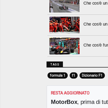
Che cos'è un 
Che cos'è un 
Che cos'è l'u
TAGS
formula 1
f1
Dizionario F1
RESTA AGGIORNATO
MotorBox
, prima di tutt