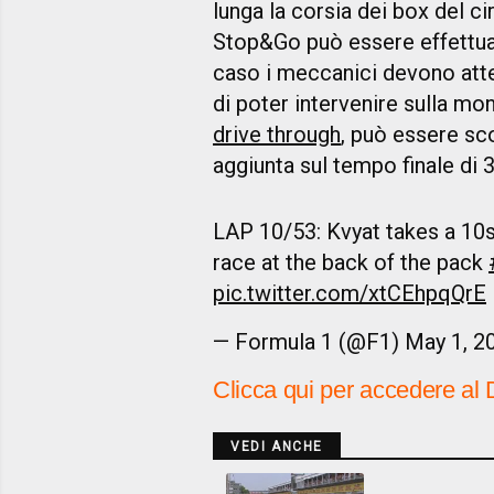
lunga la corsia dei box del ci
Stop&Go può essere effettua
caso i meccanici devono att
di poter intervenire sulla mon
drive through
, può essere sc
aggiunta sul tempo finale di 
LAP 10/53: Kvyat takes a 10s
race at the back of the pack
pic.twitter.com/xtCEhpqQrE
— Formula 1 (@F1)
May 1, 2
Clicca qui per accedere al 
VEDI ANCHE