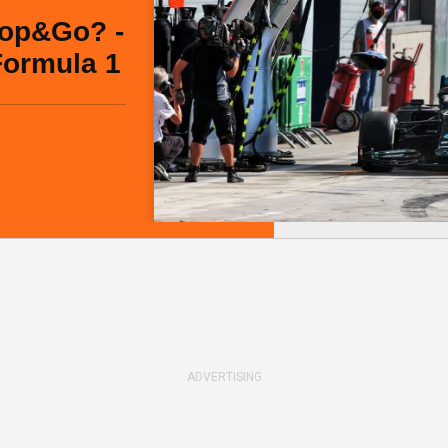
top&Go? -
Formula 1