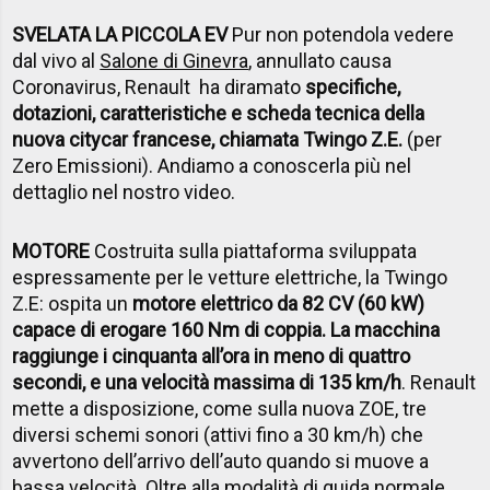
SVELATA LA PICCOLA EV
Pur non potendola vedere
dal vivo al
Salone di Ginevra
, annullato causa
Coronavirus, Renault ha diramato
specifiche,
dotazioni, caratteristiche e scheda tecnica della
nuova citycar francese, chiamata Twingo Z.E.
(per
Zero Emissioni). Andiamo a conoscerla più nel
dettaglio nel nostro video.
MOTORE
Costruita sulla piattaforma sviluppata
espressamente per le vetture elettriche, la Twingo
Z.E: ospita un
motore elettrico da 82 CV (60 kW)
capace di erogare 160 Nm di coppia. La macchina
raggiunge i cinquanta all’ora in meno di quattro
secondi, e una velocità massima di 135 km/h
. Renault
mette a disposizione, come sulla nuova ZOE, tre
diversi schemi sonori (attivi fino a 30 km/h) che
avvertono dell’arrivo dell’auto quando si muove a
bassa velocità. Oltre alla modalità di guida normale,