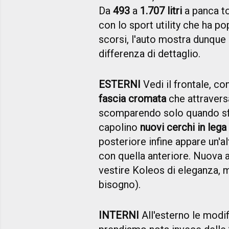
Da
493
a
1.707 litri
a panca to
con lo sport utility che ha p
scorsi, l'auto mostra dunque
differenza di dettaglio.
ESTERNI
Vedi il frontale, co
fascia cromata
che attraversa 
scomparendo solo quando sfila
capolino
nuovi cerchi in lega
posteriore infine appare un'a
con quella anteriore. Nuova a
vestire Koleos di eleganza, ma
bisogno).
INTERNI
All'esterno le modif