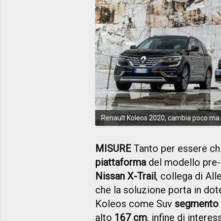
Renault Koleos 2020, cambia poco ma
MISURE
Tanto per essere chi
piattaforma
del modello pre-r
Nissan X-Trail
, collega di Al
che la soluzione porta in dot
Koleos come Suv
segmento
alto
167 cm
, infine di inter