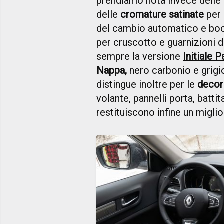
prendiamo nota invece delle
delle
cromature satinate
per 
del cambio automatico e boc
per cruscotto e guarnizioni de
sempre la versione
Initiale P
Nappa,
nero carbonio e grigio
distingue inoltre per le
decor
volante, pannelli porta, battita
restituiscono infine un migli