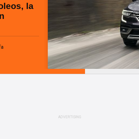
leos, la
in
fa