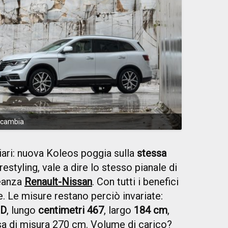
 cambia
ari: nuova Koleos poggia sulla
stessa
estyling, vale a dire lo stesso pianale di
leanza
Renault-Nissan
. Con tutti i benefici
e. Le misure restano perciò invariate:
 D
, lungo
centimetri 467
, largo
184 cm
,
essa di misura 270 cm. Volume di carico?