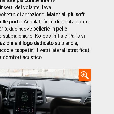
finiture più curate
, inoltre
inserti del volante, leva
chette di aerazione.
Materiali più soft
lle porte. Ai palati fini è dedicata come
aris
: due nuove
sellerie in pelle
 sabbia chiaro. Koleos Initiale Paris si
azioni
e il
logo dedicato
su plancia,
cco e tappetini. I vetri laterali stratificati
or comfort acustico.