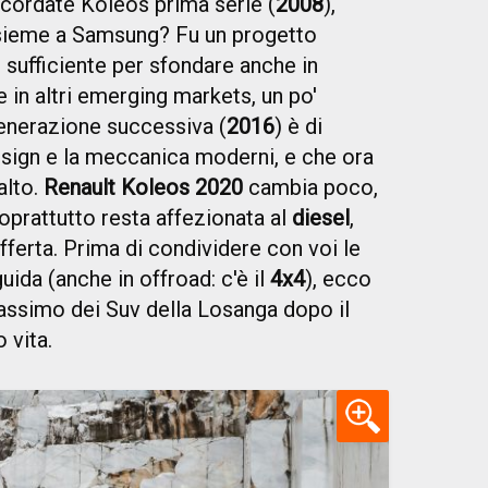
cordate Koleos prima serie (
2008
),
insieme a Samsung? Fu un progetto
sufficiente per sfondare anche in
 in altri emerging markets, un po'
generazione successiva (
2016
) è di
 design e la meccanica moderni, e che ora
alto.
Renault Koleos 2020
cambia poco,
soprattutto resta affezionata al
diesel
,
fferta. Prima di condividere con voi le
uida (anche in offroad: c'è il
4x4
), ecco
assimo dei Suv della Losanga dopo il
 vita.