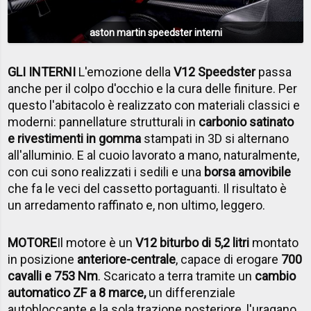
aston martin speedster interni
GLI INTERNI
L'emozione della
V12 Speedster
passa
anche per il colpo d'occhio e la cura delle finiture. Per
questo l'abitacolo è realizzato con materiali classici e
moderni: pannellature strutturali in
carbonio satinato
e rivestimenti in gomma
stampati in 3D si alternano
all'alluminio. E al cuoio lavorato a mano, naturalmente,
con cui sono realizzati i sedili e una
borsa amovibile
che fa le veci del cassetto portaguanti. Il risultato è
un arredamento raffinato e, non ultimo, leggero.
MOTORE
Il
motore è un
V12 biturbo di 5,2 litri
montato
in posizione
anteriore-centrale
, capace di erogare
700
cavalli e 753 Nm
. Scaricato a terra tramite un
cambio
automatico ZF a 8 marce,
un differenziale
autobloccante e la sola trazione posteriore, l'uragano