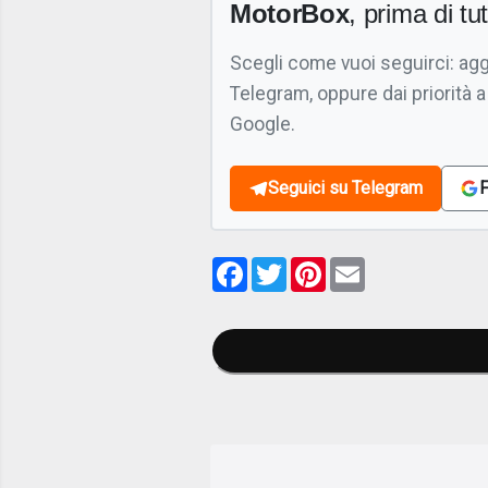
MotorBox
, prima di tutt
Scegli come vuoi seguirci: ag
Telegram, oppure dai priorità a
Google.
Seguici su Telegram
F
Facebook
Twitter
Pinterest
Email