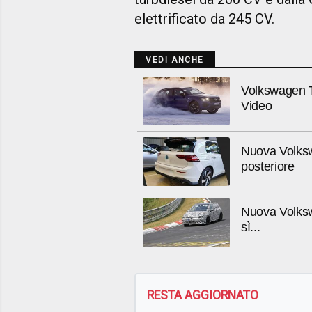
elettrificato da 245 CV.
VEDI ANCHE
Volkswagen To
Video
Nuova Volksw
posteriore
Nuova Volksw
sì...
RESTA AGGIORNATO