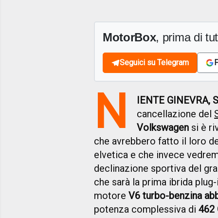
MotorBox
, prima di tutt
Seguici su Telegram
F
N
IENTE GINEVRA, 
cancellazione del
Volkswagen
si è r
che avrebbero fatto il loro de
elvetica e che invece vedrem
declinazione sportiva del gr
che sarà la prima ibrida plug
motore
V6 turbo-benzina abbi
potenza complessiva di
462