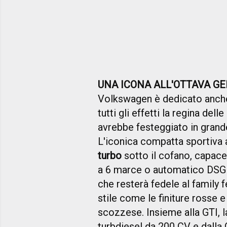
UNA ICONA ALL'OTTAVA G
Volkswagen è dedicato anche
tutti gli effetti la regina dell
avrebbe festeggiato in grande
L'iconica compatta sportiva a
turbo
sotto il cofano, capac
a 6 marce o automatico DSG a
che resterà fedele al family f
stile come le finiture rosse e
scozzese. Insieme alla GTI, 
turbdiesel da 200 CV e dalla 