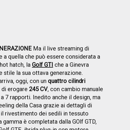
ENERAZIONE
Ma il live streaming di
 a quella che può essere considerata a
e hot hatch, la
Golf GTI
che a Ginevra
 stile la sua ottava generazione.
rriva, oggi, con un
quattro cilindri
e di erogare
245 CV
, con cambio manuale
 7 rapporti. Inedito anche il design, ma
eeling della Casa grazie ai dettagli di
 il rivestimento dei sedili in tessuto
la gamma è completata dalla GOlf GTD,
Golf GTE, ibrida plug-in con motore