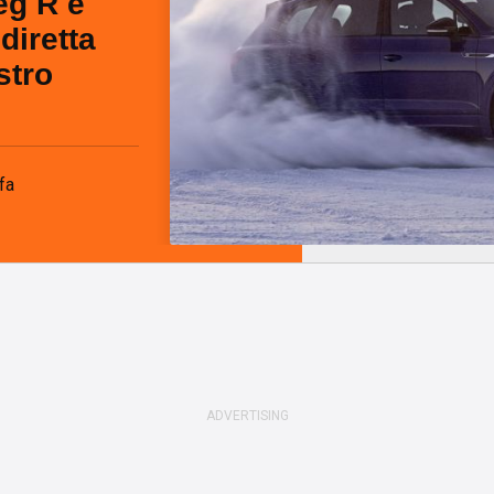
g R e
diretta
stro
fa