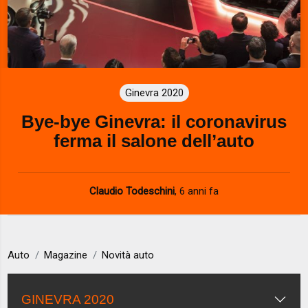
Ginevra 2020
Bye-bye Ginevra: il coronavirus
ferma il salone dell’auto
Claudio Todeschini
,
6 anni fa
Auto
Magazine
Novità auto
GINEVRA 2020