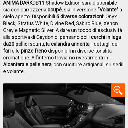
ANIMA DARK
DB11 Shadow Edition sarà disponibile
sia con carrozzeria
coupé
, sia in versione
“Volante”
a
cielo aperto. Disponibili
6 diverse colorazioni
: Onyx
Black, Stratus White, Divine Red, Sabiro Blue, Xenon
Grey e Magnetic Silver. A dare un tocco di esclusività
alla sportiva di Gaydon ci pensano poi i
cerchi in lega
da
20 pollici
scuriti, la
calandra annerita
, i dettagli dei
fari
e le
pinze freno
disponibili in diverse tonalità
cromatiche. All’interno troviamo rivestimenti in
Alcantara e pelle nera
, con cuciture artigianali su sedili
e volante.