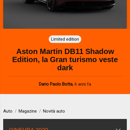
Limited edition
Aston Martin DB11 Shadow
Edition, la Gran turismo veste
dark
Dario Paolo Botta
,
6 anni fa
Auto
Magazine
Novità auto
GINEVRA 2020