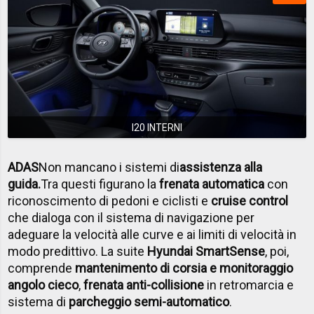
I20 INTERNI
ADAS
Non mancano i sistemi di
assistenza alla
guida.
Tra questi figurano la
frenata automatica
con
riconoscimento di pedoni e ciclisti e
cruise control
che dialoga con il sistema di navigazione per
adeguare la velocità alle curve e ai limiti di velocità in
modo predittivo. La suite
Hyundai SmartSense
, poi,
comprende
mantenimento di corsia e monitoraggio
angolo cieco
,
frenata anti-collisione
in retromarcia e
sistema di
parcheggio semi-automatico
.