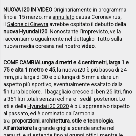
NUOVA I20 IN VIDEO
Originariamente in programma
fino al 15 marzo, ma
annullato
causa Coronavirus,
il
Salone di Ginevra
avrebbe ospitato il debutto della
nuova Hyundai i20.
Nonostante l'imprevisto, ve la
raccontiamo ugualmente nel dettaglio.
Tutto sulla
nuova media coreana nel nostro
video.
COME CAMBIA
Lunga 4 metri e 4 centimetri, larga 1 e
75 e alta 1 metro e 45
, la nuova i20 è più bassa di 24
mm, più larga di 30 e più lunga di 5 mm a dare un
aspetto più sportivo, eventualmente esaltato dalla
finitura bicolore. Il bagagliaio cresce di ben 25 litri, fino
a 351 litri totali senza reclinare i sedili posteriori.
Lo
stile della
Hyundai i20 2020
è più aggressivo rispetto
al passato, ed è dominato dall'armonia
tra
proporzioni, architettura, stile e tecnologia
.
All'
anteriore
la grande griglia scende anche nel
paraurti e si estende fino ai gruppi ottici, mentre le