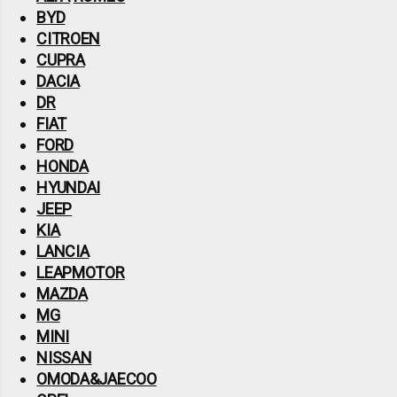
BYD
CITROEN
CUPRA
DACIA
DR
FIAT
FORD
HONDA
HYUNDAI
JEEP
KIA
LANCIA
LEAPMOTOR
MAZDA
MG
MINI
NISSAN
OMODA&JAECOO