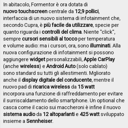
In abitacolo, Formentor è ora dotata di
nuovo touchscreen
centrale da
12,9 pollici
,
interfaccia di un nuovo sistema di infotainment che,
secondo Cupra, è
più facile da utilizzare
, specie per
quanto riguarda i
controlli del clima
. Niente ''click'',
sempre
cursori sensibili al tocco
per temperatura
e volume audio: ma i cursori, ora, sono
illuminati
. Alla
nuova configurazione di infotainment si possono
aggiungere
widget
personalizzabili,
Apple CarPlay
(anche
wireless
) e
Android Auto
(solo cablato)
sono standard su tutti gli allestimenti. Mgliorato
anche il
display digitale del conducente
, mentre il
nuovo pad di
ricarica wireless
da
15 watt
incorpora una funzione di raffreddamento per evitare
il surriscaldamento dello smartphone. Un optional che
casca come il cacio sui maccheroni è infine il nuovo
sistema audio
da
12 altoparlanti
e
425 watt
sviluppato
insieme a
Sennheiser
.