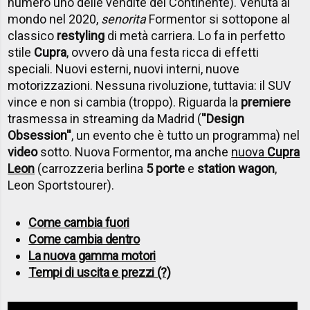
numero uno delle vendite del Continente). Venuta al
mondo nel 2020,
senorita
Formentor si sottopone al
classico
restyling
di metà carriera. Lo fa in perfetto
stile
Cupra
, ovvero dà una festa ricca di effetti
speciali. Nuovi esterni, nuovi interni, nuove
motorizzazioni. Nessuna rivoluzione, tuttavia: il SUV
vince e non si cambia (troppo). Riguarda la
premiere
trasmessa in streaming da Madrid (
''Design
Obsession''
, un evento che è tutto un programma) nel
video
sotto. Nuova Formentor, ma anche
nuova
Cupra
Leon
(carrozzeria berlina
5 porte
e
station wagon
,
Leon Sportstourer).
Come cambia fuori
Come cambia dentro
La nuova gamma motori
Tempi di uscita e prezzi (?)