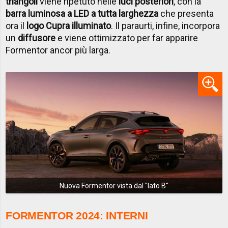
triangoli
viene ripetuto nelle
luci posteriori
, con la
barra luminosa a LED a tutta larghezza
che presenta
ora il
logo Cupra illuminato
. Il paraurti, infine, incorpora
un
diffusore
e viene ottimizzato per far apparire
Formentor ancor più larga.
Nuova Formentor vista dal ''lato B''
FORMENTOR 2024: INTERNI