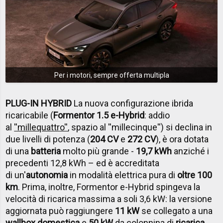
Per i motori, sempre offerta multipla
PLUG-IN HYBRID
La nuova configurazione ibrida
ricaricabile (
Formentor 1.5 e-Hybrid
: addio
al
''millequattro''
, spazio al ''millecinque'') si declina in
due livelli di potenza (
204 CV
e
272 CV
), è ora dotata
di una
batteria
molto più grande -
19,7 kWh
anziché i
precedenti 12,8 kWh – ed è accreditata
di un'
autonomia
in modalità elettrica pura di
oltre 100
km
. Prima, inoltre, Formentor e-Hybrid spingeva la
velocità di ricarica massima a soli 3,6 kW: la versione
aggiornata può raggiungere
11 kW
se collegato a una
wallbox domestica
e
50 kW
da colonnina di
ricarica