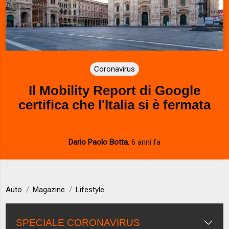
Coronavirus
Il Mobility Report di Google
certifica che l'Italia si è fermata
Dario Paolo Botta
,
6 anni fa
Auto
Magazine
Lifestyle
SPECIALE CORONAVIRUS