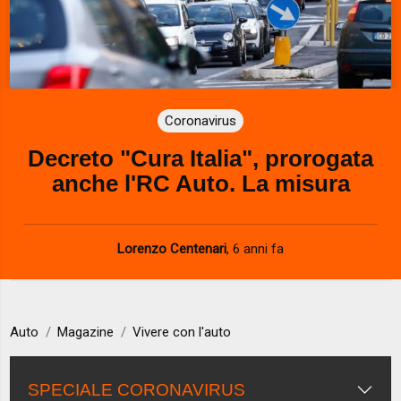
Coronavirus
Decreto "Cura Italia", prorogata
anche l'RC Auto. La misura
Lorenzo Centenari
,
6 anni fa
Auto
Magazine
Vivere con l'auto
SPECIALE CORONAVIRUS