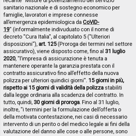
recante ''Misure di potenziamento del servizio
sanitario nazionale e di sostegno economico per
famiglie, lavoratori e imprese connesse
all’emergenza epidemiologica da
CoViD-
19
'' (informalmente indivuduato con il nome di
decreto ''Cura Italia'', al capitolato 5 (''Ulteriori
disposizioni''),
art. 125
(Proroga dei termini nel settore
assicurativo), viene disposto come, fino al
31 luglio
2020
, ''l’impresa di assicurazione è tenuta a
mantenere operante la garanzia prestata con il
contratto assicurativo fino all’effetto della nuova
polizza per ulteriori quindici giorni''.
15 giorni in più,
rispetto ai 15 giorni di validità della polizza
stabiliti
dalla legge ordinaria alla scadenza del contratto. In
tutto, quindi,
30 giorni di proroga
. Fino al 31 luglio,
inoltre, ''i termini per la formulazione dell’offerta o
della motivata contestazione, nei casi di necessario
intervento di un perito o del medico legale ai fini della
valutazione del danno alle cose o alle persone, sono