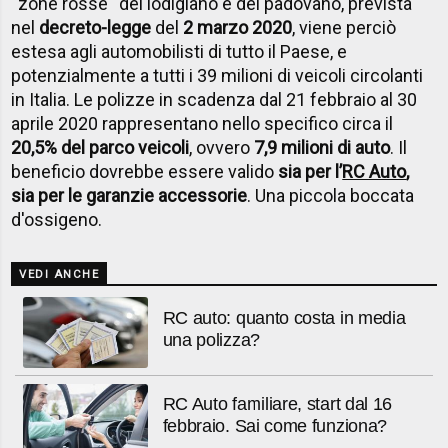
''zone rosse'' del lodigiano e del padovano, prevista
nel
decreto-legge
del
2 marzo 2020
, viene perciò
estesa agli automobilisti di tutto il Paese, e
potenzialmente a tutti i 39 milioni di veicoli circolanti
in Italia. Le polizze in scadenza dal 21 febbraio al 30
aprile 2020 rappresentano nello specifico circa il
20,5% del parco veicoli
, ovvero
7,9 milioni di auto
. Il
beneficio dovrebbe essere valido
sia per l’
RC Auto
,
sia per
le garanzie accessorie
. Una piccola boccata
d'ossigeno.
VEDI ANCHE
RC auto: quanto costa in media
una polizza?
RC Auto familiare, start dal 16
febbraio. Sai come funziona?