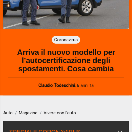
Coronavirus
Arriva il nuovo modello per
l’autocertificazione degli
spostamenti. Cosa cambia
Claudio Todeschini
,
6 anni fa
Auto
Magazine
Vivere con l'auto
SPECIALE CORONAVIRUS