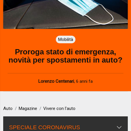
Mobilità
Proroga stato di emergenza,
novità per spostamenti in auto?
Lorenzo Centenari
,
6 anni fa
Auto
Magazine
Vivere con l'auto
SPECIALE CORONAVIRUS