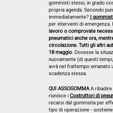
gommisti stessi, in grado cos
propria agenda. Secondo punt
immediatamente?
I gommisti
per interventi di emergenza.
lavoro o comprovate necessità,
pneumatici anche ora, mentre è
circolazione. Tutti gli altri 
18 maggio
. Dovesse la situa
nuovamente (di questi tempi, 
avrà nel frattempo emanato u
scadenza stessa.
QUI ASSOGOMMA
A ribadire
riunisce i
Costruttori di pneu
recarsi dal gommista per eff
tipo di operazione - sostien