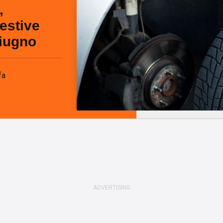
,
estive
giugno
fa