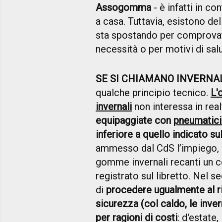
Assogomma
- è infatti in co
a casa. Tuttavia, esistono de
sta spostando per comprovate
necessità o per motivi di sal
SE SI CHIAMANO INVERNALI
qualche principio tecnico.
L'
invernali
non interessa in real
equipaggiate con
pneumatici 
inferiore a quello indicato su
ammesso dal CdS l’impiego, a
gomme invernali recanti un c
registrato sul libretto. Nel s
di
procedere ugualmente al r
sicurezza (col caldo, le inver
per ragioni di costi
: d'estate