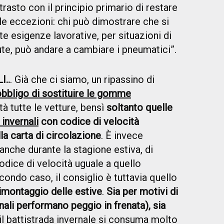
ntrasto con il principio primario di restare
lle eccezioni: chi può dimostrare che si
 esigenze lavorative, per situazioni di
ute, può andare a cambiare i pneumatici”.
..
. Già che ci siamo, un ripassino di
obbligo di sostituire le gomme
tà tutte le vetture, bensì
soltanto quelle
invernali
con codice di velocità
lla carta di circolazione
. È invece
nche durante la stagione estiva, di
odice di velocità uguale a quello
econdo caso, il consiglio è tuttavia quello
imontaggio delle estive
.
Sia per motivi di
nali performano peggio in frenata), sia
, il battistrada invernale si consuma molto