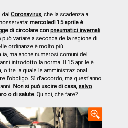
i dal
Coronavirus
, che la scadenza a
inosservata:
mercoledì 15 aprile è
gge di circolare con
pneumatici invernali
va può variare a seconda della regione di
elle ordinanze è molto più
talia, ma anche numerosi comuni del
nni introdotto la norma. Il 15 aprile è
 oltre la quale le amministrazionali
re l'obbligo. Sì d'accordo, ma quest'anno
 anni.
Non si può uscire di casa,
salvo
oro o di salute
. Quindi, che fare?