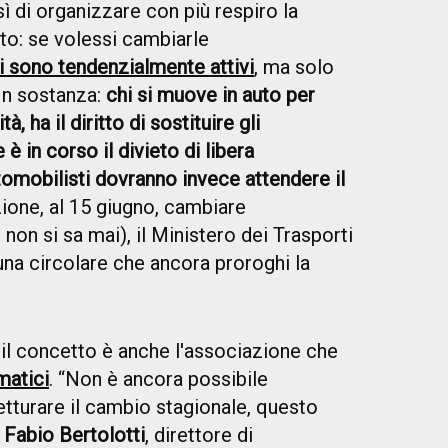
ì di organizzare con più respiro la
o: se volessi cambiarle
 sono tendenzialmente attivi
, ma solo
 In sostanza:
chi si muove in auto per
 ha il diritto di sostituire gli
 in corso il divieto di libera
automobilisti dovranno invece attendere il
zione, al 15 giugno, cambiare
non si sa mai), il Ministero dei Trasporti
na circolare che ancora proroghi la
 il concetto è anche l'associazione che
matici
. “Non è ancora possibile
etturare il cambio stagionale, questo
e
Fabio Bertolotti
, direttore di