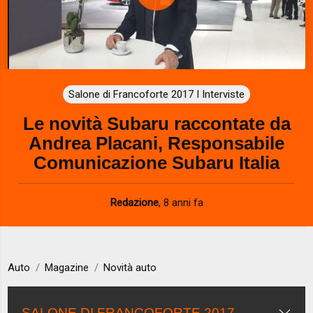
P
l
a
Salone di Francoforte 2017 I Interviste
y
Le novità Subaru raccontate da
V
Andrea Placani, Responsabile
i
Comunicazione Subaru Italia
d
Redazione
,
8 anni fa
e
o
Auto
Magazine
Novità auto
SALONE DI FRANCOFORTE 2017