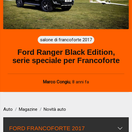
salone di francoforte 2017
Ford Ranger Black Edition,
serie speciale per Francoforte
Marco Congiu
,
8 anni fa
Auto
Magazine
Novità auto
FORD FRANCOFORTE 2017