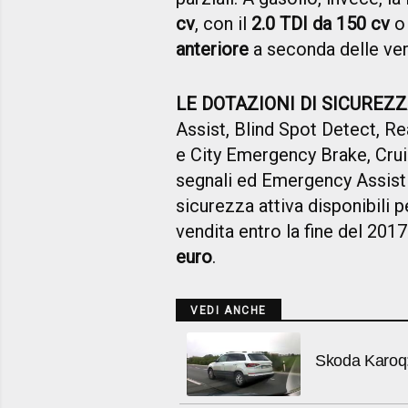
cv
, con il
2.0 TDI da 150 cv
anteriore
a seconda delle ve
LE DOTAZIONI DI SICUREZ
Assist, Blind Spot Detect, Re
e City Emergency Brake, Crui
segnali ed Emergency Assist 
sicurezza attiva disponibili p
vendita entro la fine del 201
euro
.
VEDI ANCHE
Skoda Karoq: