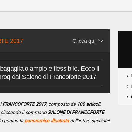
o
TE 2017
Clicca qui
bagagliaio ampio e flessibile. Ecco il
aroq dal Salone di Francoforte 2017
DI FRANCOFORTE 2017
, composto da
100 articoli
.
se cliccando il sommario
SALONE DI FRANCOFORTE
do pagina la
panoramica illustrata
dell'intero speciale!