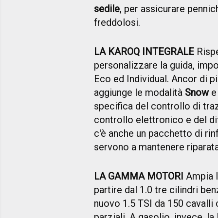
sedile
, per assicurare pennich
freddolosi.
LA KAROQ INTEGRALE
Rispe
personalizzare la guida, imp
Eco ed Individual. Ancor di p
aggiunge le modalità
Snow
specifica del controllo di tra
controllo elettronico e del di
c'è anche un pacchetto di ri
servono a mantenere riparat
LA GAMMA MOTORI
Ampia la
partire dal 1.0 tre cilindri ben
nuovo 1.5 TSI da 150 cavalli c
parziali. A gasolio, invece, l