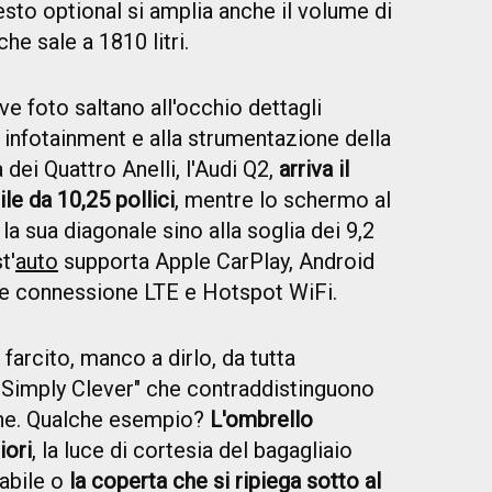
sto optional si amplia anche il volume di
he sale a 1810 litri.
e foto saltano all'occhio dettagli
te infotainment e alla strumentazione della
ei Quattro Anelli, l'Audi Q2,
arriva il
le da 10,25 pollici
, mentre lo schermo al
la sua diagonale sino alla soglia dei 9,2
t'
auto
supporta Apple CarPlay, Android
ire connessione LTE e Hotspot WiFi.
 farcito, manco a dirlo, da tutta
 "Simply Clever" che contraddistinguono
one. Qualche esempio?
L'ombrello
iori
, la luce di cortesia del bagagliaio
cabile o
la coperta che si ripiega sotto al