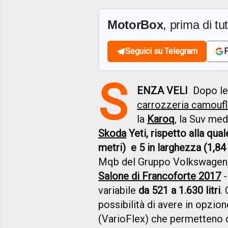
MotorBox
, prima di tutt
Seguici su Telegram
F
S
ENZA VELI
Dopo le
carrozzeria camouf
la
Karoq
, la Suv med
Skoda
Yeti, rispetto alla qua
metri) e 5 in larghezza (1,84
Mqb del Gruppo Volkswagen, 
Salone di Francoforte 2017
-
variabile
da 521 a 1.630 litri
.
possibilità di avere in opzione
(VarioFlex) che permetteno di