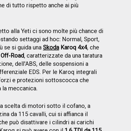
e di tutto rispetto anche ai più
tto alla Yeti ci sono molte più chance di
ostando settaggi ad hoc: Normal, Sport,
iù se si guida una
Skoda
Karoq 4x4
, che
e
Off-Road
, caratterizzate da una taratura
zione, dell'ABS, delle sospensioni a
fferenziale EDS. Per le Karoq integrali
nforzi e protezioni sottoscocca che
a la meccanica.
 scelta di motori sotto il cofano, a
zina da 115 cavalli, cui si affianca il
he può disattivare i cilindri ai carichi
a Karoq si può avere con il
1.6 TDI da 115