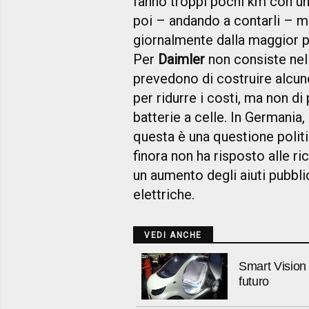
fanno troppi pochi km con un 
poi – andando a contarli – ma
giornalmente dalla maggior p
Per
Daimler
non consiste nel 
prevedono di costruire alcun
per ridurre i costi, ma non di
batterie a celle. In Germania,
questa è una questione polit
finora non ha risposto alle ri
un aumento degli aiuti pubbli
elettriche.
VEDI ANCHE
Smart Vision 
futuro