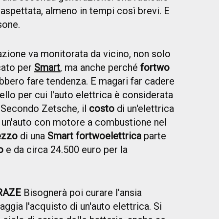
naspettata, almeno in tempi così brevi. E
sone.
azione va monitorata da vicino, non solo
rcato per
Smart
, ma anche perché
fortwo
bbero fare tendenza. E magari far cadere
uello per cui l'auto elettrica è considerata
i. Secondo Zetsche, il
costo
di un'elettrica
di un'auto con motore a combustione nel
ezzo
di una
Smart fortwo
elettrica
parte
o
e da circa 24.500 euro per la
.
GRAZE
Bisognerà poi curare l'ansia
ggia l'acquisto di un'auto elettrica. Si