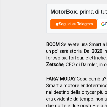
MotorBox
, prima di tutt
Seguici su Telegram
F
BOOM
Se avete una Smart a b
un po' sarà storia. Dal
2020
in
fortwo sia forfour, elettrich
Zetsche
, CEO di Daimler, in
FARA' MODA?
Cosa cambia? Mo
Smart a motore endotermico 
nel destino della citycar più
era evidente da tempo, non a
due porte e due posti – è gi