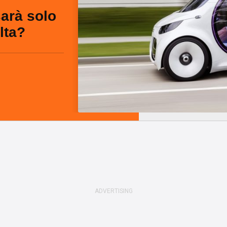
sarà solo
olta?