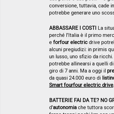
conversione, tuttavia, cade i
potrebbe generare uno scos
ABBASSARE I COSTI
La situ
perché l'Italia è il primo me
e
forfour electric
drive potre
alcuni pregiudizi: in primis q
un lusso, uno sfizio da ricch
potrebbe allinearsi a quelli 
giro di 7 anni. Ma a oggi il
pr
da quasi 24.000 euro di
listin
Smart
fourfour electric drive
BATTERIE FAI DA TE? NO 
d'
autonomia
che tuttora scora