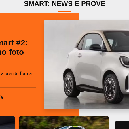
SMART: NEWS E PROVE
art #2:
no foto
ica prende forma:
fa