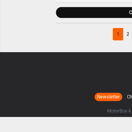
C
1
2
Newsletter
Ch
MotorBox è u