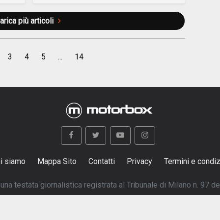
arica più articoli
3
4
5
...
14
i siamo
Mappa Sito
Contatti
Privacy
Termini e condiz
na testata giornalistica registrata al Tribunale di Milano n. 97 d
© 1997-2026 Copyright Boxer S.r.L. - P.I:12602350154