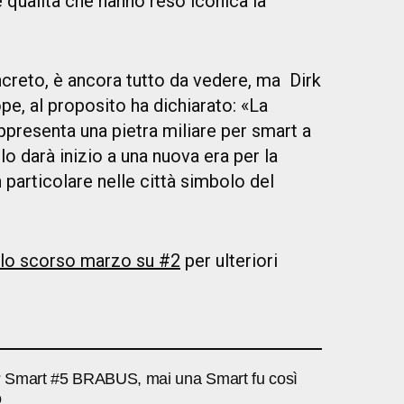
e qualità che hanno reso iconica la
ncreto, è ancora tutto da vedere, ma Dirk
e, al proposito ha dichiarato: «La
presenta una pietra miliare per smart a
lo darà inizio a una nuova era per la
n particolare nelle città simbolo del
llo scorso marzo su #2
per ulteriori
 Smart #5 BRABUS, mai una Smart fu così
o