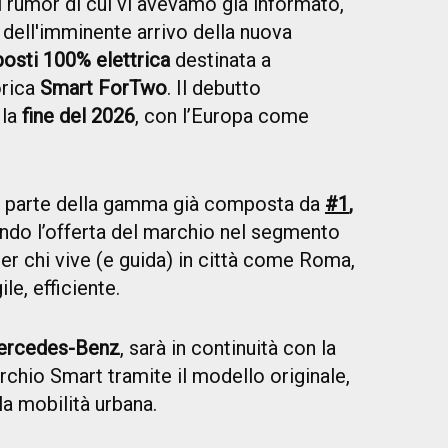
 i rumor di cui vi avevamo già informato,
dell'imminente arrivo della nuova
posti 100% elettrica
destinata a
orica
Smart
ForTwo
. Il debutto
 la
fine del 2026
, con l’Europa come
ar parte della gamma già composta da
#1
,
ndo l’offerta del marchio nel segmento
er chi vive (e guida) in città come Roma,
le, efficiente.
rcedes-Benz
, sarà in continuità con la
archio Smart tramite il modello originale,
la mobilità urbana.