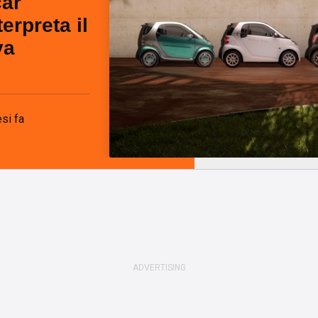
car
terpreta il
va
si fa