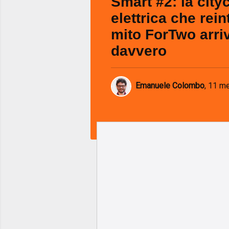
Smart #2: la city
elettrica che rein
mito ForTwo arri
davvero
Emanuele Colombo
,
11 me