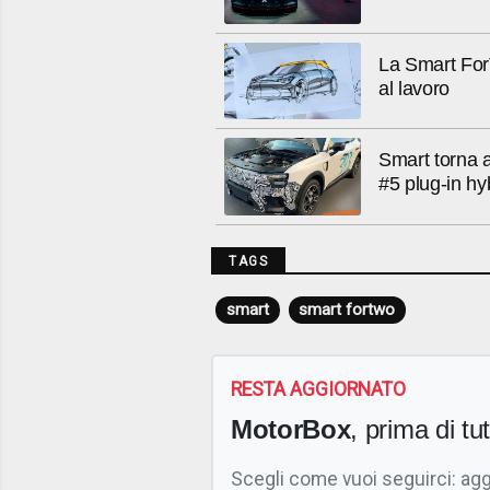
La Smart ForT
al lavoro
Smart torna 
#5 plug-in hy
TAGS
smart
smart fortwo
RESTA AGGIORNATO
MotorBox
, prima di tutt
Scegli come vuoi seguirci: ag