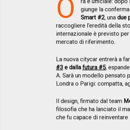
O
ra è ufficiale: dopo
giunge la conferma 
Smart
#2
, una
due 
raccogliere l’eredità della st
internazionale è previsto per
mercato di riferimento.
La nuova citycar entrerà a f
#3
e dalla
futura #5
, espande
A. Sarà un modello pensato p
Londra o Parigi: compatta, agi
Il design, firmato dal team
Me
filosofia che ha lanciato il m
che fu capace di reinventare 