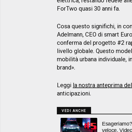
elettrica, restando fedele all
ForTwo quasi 30 anni fa.
Cosa questo significhi, in co
Adelmann, CEO di smart Europ
conferma del progetto #2 rap
livello globale. Questo model
mobilità urbana individuale, i
brand».
Leggi
la nostra anteprima de
anticipazioni.
VEDI ANCHE
Esageriamo?
veloce. Vide