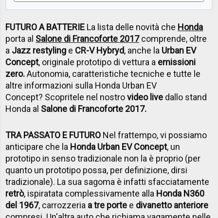
FUTURO A BATTERIE
La lista delle novità che
Honda
porta al
Salone di Francoforte 2017
comprende, oltre
a
Jazz restyling
e
CR-V Hybryd
, anche la
Urban EV
Concept
, originale prototipo di vettura a
emissioni
zero.
Autonomia, caratteristiche tecniche e tutte le
altre informazioni sulla Honda Urban EV
Concept?
Scopritele nel nostro
video live
dallo stand
Honda al
Salone di Francoforte 2017.
TRA PASSATO E FUTURO
Nel frattempo, vi possiamo
anticipare che la
Honda Urban EV Concept
, un
prototipo in senso tradizionale non la è proprio (per
quanto un prototipo possa, per definizione, dirsi
tradizionale). La sua sagoma è infatti sfacciatamente
retrò
, ispiratata complessivamente alla
Honda N360
del 1967
, carrozzeria
a tre porte
e
divanetto anteriore
compresi. Un'altra auto che richiama vagamente nelle