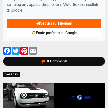
su Telegram, oppure dai priorità a MotorBox nei risultati
di Google.
Seguici su Telegram
Fonte preferita su Google
Facebook
Twitter
Pinterest
Email
0
Commenti
GALLERY