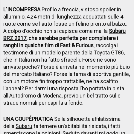
L'INCOMPRESA
Profilo a freccia, vistoso spoiler in
alluminio, 4,24 metri di lunghezza acquattati sulle 4
ruote come se l'auto fosse un felino pronto al balzo...
A colpo d'occhio non si capisce come mai la
Subaru
BRZ 2017
, che sarebbe perfetta per completare i
ranghi in qualche film di Fast & Furious
, raccolga il
testimone di un modello parente della
Toyota GT86
,
che in Italia non ha fatto sfracelli. Forse ne sono
arrivate poche? Forse è arrivata nel momento più buio
del mercato Italiano? Forse la fama di sportiva gentile,
con un motore fin troppo trattabile, ne ha scalfito
l'appeal? Per darmi una risposta l'ho portata in pista
all'
Autodromo di Modena
, previo un bel tratto sulle
strade normali per capirla a fondo.
UNA COUP
É
PRATICA
Se la silhouette affilatissima
della
Subaru
fa temere un'abitabilità risicata, i fatti
smentiscono le opinioni. Seduto davanti mi godo un