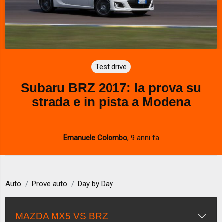
Test drive
Subaru BRZ 2017: la prova su
strada e in pista a Modena
Emanuele Colombo
,
9 anni fa
Auto
Prove auto
Day by Day
MAZDA MX5 VS BRZ