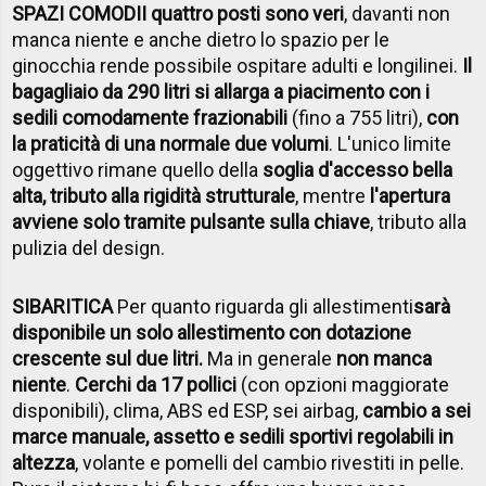
SPAZI COMODI
I quattro posti sono veri
, davanti non
manca niente e anche dietro lo spazio per le
ginocchia rende possibile ospitare adulti e longilinei.
Il
bagagliaio da 290 litri si allarga a piacimento con i
sedili comodamente frazionabili
(fino a 755 litri),
con
la praticità di una normale due volumi
. L'unico limite
oggettivo rimane quello della
soglia d'accesso bella
alta, tributo alla rigidità strutturale
, mentre
l'apertura
avviene solo tramite pulsante sulla chiave
, tributo alla
pulizia del design.
SIBARITICA
Per quanto riguarda gli allestimenti
sarà
disponibile un solo allestimento con dotazione
crescente sul due litri.
Ma in generale
non manca
niente
.
Cerchi da 17 pollici
(con opzioni maggiorate
disponibili), clima, ABS ed ESP, sei airbag,
cambio a sei
marce manuale, assetto e sedili sportivi regolabili in
altezza
, volante e pomelli del cambio rivestiti in pelle.