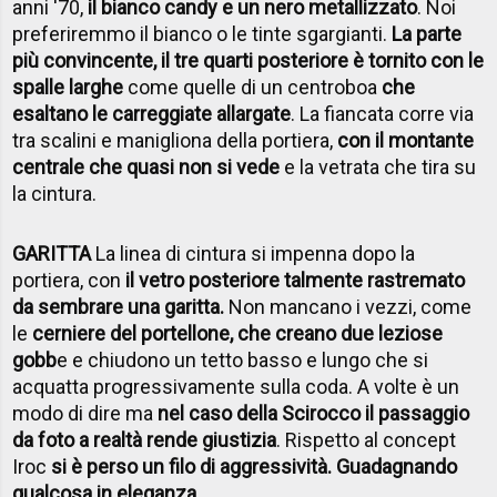
anni '70,
il bianco candy e un nero metallizzato
. Noi
preferiremmo il bianco o le tinte sgargianti.
La parte
più convincente, il tre quarti posteriore è tornito con le
spalle larghe
come quelle di un centroboa
che
esaltano le carreggiate allargate
. La fiancata corre via
tra scalini e manigliona della portiera,
con il montante
centrale che quasi non si vede
e la vetrata che tira su
la cintura.
GARITTA
La linea di cintura si impenna dopo la
portiera, con
il vetro posteriore talmente rastremato
da sembrare una garitta.
Non mancano i vezzi, come
le
cerniere del portellone, che creano due leziose
gobb
e e chiudono un tetto basso e lungo che si
acquatta progressivamente sulla coda. A volte è un
modo di dire ma
nel caso della Scirocco il passaggio
da foto a realtà rende giustizia
. Rispetto al concept
Iroc
si è perso un filo di aggressività. Guadagnando
qualcosa in eleganza.