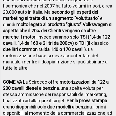
fisarmonica che nel 2007 ha fatto volumi irrisori, circa
20.000 auto in Italia. Ma
secondo gli esperti del
marketing si tratta di un segmento "voluttuario"
e
quindi
molto legato al prodotto "giusto".
Volkswagen si
aspetta che il 70% dei Clienti vengano da altre
marche
. I motori invece saranno solo
TSI (1,4 da 122
cavalli, 1,4 da 160 e 2 litri da 200cv) o TDI
(il classico
due litri common rail
da 140 o 170 cavalli
). La
motorizzazione base si deve accontentare del
manuale, mentre il doppia frizione si può abbinare a
tutte le altre.
COME VA
La Scirocco offre
motorizzazioni da 122 a
200 cavalli diesel e benzina
, una scelta voluta per
stessa ammissione dei responsabili del marketing,
finalizzata ad allargare il target.
Per la prova stampa
erano disponibili solo due modelli a benzina
, i primi
disponibili al momento della commercializzazione, ad