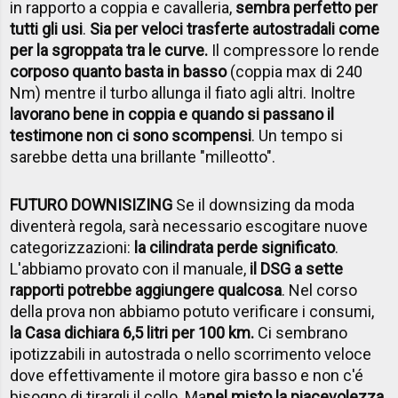
in rapporto a coppia e cavalleria,
sembra perfetto per
tutti gli usi
.
Sia per veloci trasferte autostradali come
per la sgroppata tra le curve.
Il compressore lo rende
corposo quanto basta in basso
(coppia max di 240
Nm) mentre il turbo allunga il fiato agli altri. Inoltre
lavorano bene in coppia e quando si passano il
testimone non ci sono scompensi
. Un tempo si
sarebbe detta una brillante "milleotto".
FUTURO DOWNISIZING
Se il downsizing da moda
diventerà regola, sarà necessario escogitare nuove
categorizzazioni:
la cilindrata perde significato
.
L'abbiamo provato con il manuale,
il DSG a sette
rapporti potrebbe aggiungere qualcosa
. Nel corso
della prova non abbiamo potuto verificare i consumi,
la Casa dichiara 6,5 litri per 100 km.
Ci sembrano
ipotizzabili in autostrada o nello scorrimento veloce
dove effettivamente il motore gira basso e non c'é
bisogno di tirargli il collo. Ma
nel misto la piacevolezza