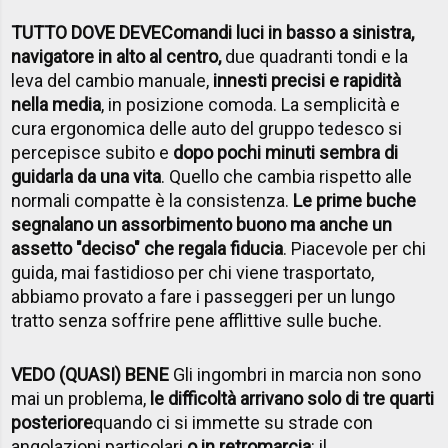
TUTTO DOVE DEVE
Comandi luci in basso a sinistra,
navigatore in alto al centro,
due quadranti tondi e la
leva del cambio manuale,
innesti precisi e rapidità
nella media
, in posizione comoda. La semplicità e
cura ergonomica delle auto del gruppo tedesco si
percepisce subito e
dopo pochi minuti sembra di
guidarla da una vita
. Quello che cambia rispetto alle
normali compatte è la consistenza.
Le prime buche
segnalano un assorbimento buono ma anche un
assetto "deciso" che regala fiducia
. Piacevole per chi
guida, mai fastidioso per chi viene trasportato,
abbiamo provato a fare i passeggeri per un lungo
tratto senza soffrire pene afflittive sulle buche.
VEDO (QUASI) BENE
Gli ingombri in marcia non sono
mai un problema,
le difficoltà arrivano solo di tre quarti
posteriore
quando ci si immette su strade con
angolazioni particolari
o in retromarcia
: il