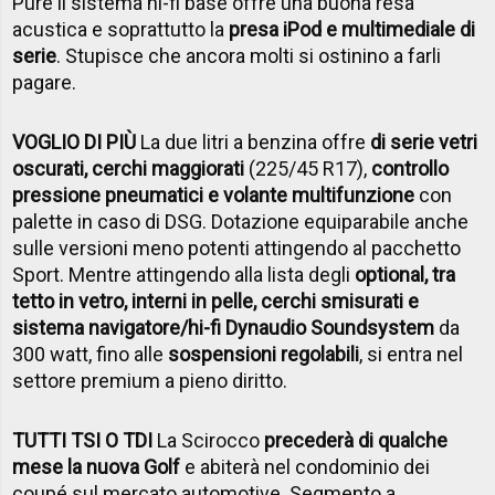
Pure il sistema hi-fi base offre una buona resa
acustica e soprattutto la
presa iPod e multimediale di
serie
. Stupisce che ancora molti si ostinino a farli
pagare.
VOGLIO DI PIÙ
La due litri a benzina offre
di serie vetri
oscurati, cerchi maggiorati
(225/45 R17),
controllo
pressione pneumatici e volante multifunzione
con
palette in caso di DSG. Dotazione equiparabile anche
sulle versioni meno potenti attingendo al pacchetto
Sport. Mentre attingendo alla lista degli
optional, tra
tetto in vetro, interni in pelle, cerchi smisurati e
sistema navigatore/hi-fi Dynaudio Soundsystem
da
300 watt, fino alle
sospensioni regolabili
, si entra nel
settore premium a pieno diritto.
TUTTI TSI O TDI
La Scirocco
precederà di qualche
mese la nuova Golf
e abiterà nel condominio dei
coupé sul mercato automotive. Segmento a