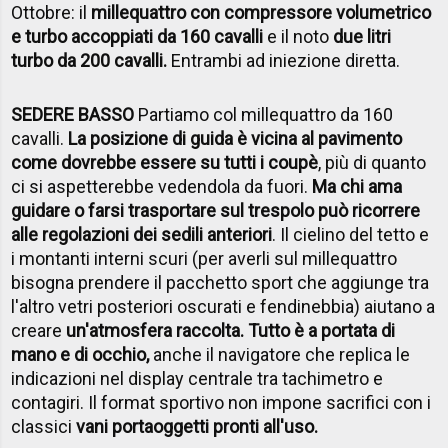
Ottobre: il
millequattro con compressore volumetrico
e turbo accoppiati da 160 cavalli
e il noto
due litri
turbo da 200 cavalli.
Entrambi ad iniezione diretta.
SEDERE BASSO
Partiamo col millequattro da 160
cavalli.
La posizione di guida è vicina al pavimento
come dovrebbe essere su tutti i coupè
, più di quanto
ci si aspetterebbe vedendola da fuori.
Ma chi ama
guidare o farsi trasportare sul trespolo può ricorrere
alle regolazioni dei sedili anteriori
. Il cielino del tetto e
i montanti interni scuri (per averli sul millequattro
bisogna prendere il pacchetto sport che aggiunge tra
l'altro vetri posteriori oscurati e fendinebbia) aiutano a
creare
un'atmosfera raccolta. Tutto è a portata di
mano e di occhio,
anche il navigatore che replica le
indicazioni nel display centrale tra tachimetro e
contagiri. Il format sportivo non impone sacrifici con i
classici
vani portaoggetti pronti all'uso.