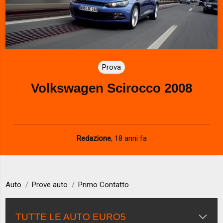
Prova
Volkswagen Scirocco 2008
Redazione
,
18 anni fa
Auto
Prove auto
Primo Contatto
TUTTE LE AUTO EURO5