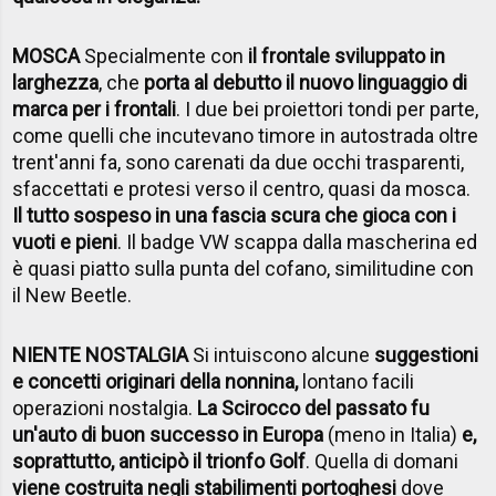
MOSCA
Specialmente con
il frontale sviluppato in
larghezza
, che
porta al debutto il nuovo linguaggio di
marca per i frontali
. I due bei proiettori tondi per parte,
come quelli che incutevano timore in autostrada oltre
trent'anni fa, sono carenati da due occhi trasparenti,
sfaccettati e protesi verso il centro, quasi da mosca.
Il tutto sospeso in una fascia scura che gioca con i
vuoti e pieni
. Il badge VW scappa dalla mascherina ed
è quasi piatto sulla punta del cofano, similitudine con
il New Beetle.
NIENTE NOSTALGIA
Si intuiscono alcune
suggestioni
e concetti originari della nonnina,
lontano facili
operazioni nostalgia.
La Scirocco del passato fu
un'auto di buon successo in Europa
(meno in Italia)
e,
soprattutto, anticipò il trionfo Golf
. Quella di domani
viene costruita negli stabilimenti portoghesi
dove