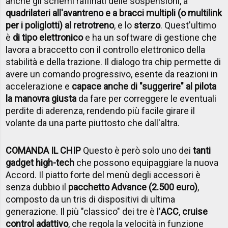
anche gli schemi raffinati delle sospensioni, a
quadrilateri all'avantreno e a bracci multipli (o multilink
per i poliglotti) al retrotreno
, e lo
sterzo
. Quest'ultimo
è
di tipo elettronico
e ha un software di gestione che
lavora a braccetto con il controllo elettronico della
stabilità e della trazione. Il dialogo tra chip permette di
avere un comando progressivo, esente da reazioni in
accelerazione e
capace anche di "suggerire" al pilota
la manovra giusta
da fare per correggere le eventuali
perdite di aderenza, rendendo più facile girare il
volante da una parte piuttosto che dall'altra.
COMANDA IL CHIP
Questo è però solo uno dei
tanti
gadget high-tech
che possono equipaggiare la nuova
Accord. Il piatto forte del menù degli accessori è
senza dubbio il
pacchetto Advance (2.500 euro)
,
composto da un tris di dispositivi di ultima
generazione. Il più "classico" dei tre è l'
ACC
,
cruise
control adattivo
, che regola la velocità in funzione