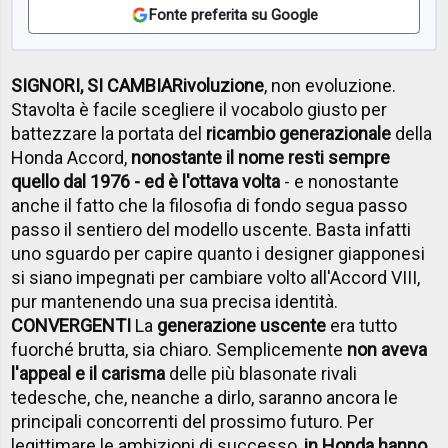
Fonte preferita su Google
SIGNORI, SI CAMBIA
Rivoluzione
, non evoluzione.
Stavolta è facile scegliere il vocabolo giusto per
battezzare la portata del
ricambio generazionale
della
Honda Accord,
nonostante il nome resti sempre
quello dal 1976 - ed è l'ottava volta
- e nonostante
anche il fatto che la filosofia di fondo segua passo
passo il sentiero del modello uscente. Basta infatti
uno sguardo per capire quanto i designer giapponesi
si siano impegnati per cambiare volto all'Accord VIII,
pur mantenendo una sua precisa identità.
CONVERGENTI
La
generazione uscente
era tutto
fuorché brutta, sia chiaro. Semplicemente
non aveva
l'appeal e il carisma
delle più blasonate rivali
tedesche, che, neanche a dirlo, saranno ancora le
principali concorrenti del prossimo futuro. Per
legittimare le ambizioni di successo,
in Honda hanno