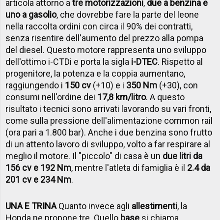
articola attorno a
tre motorizzazioni
,
due a benzina e
uno a gasolio
, che dovrebbe fare la parte del leone
nella raccolta ordini con circa il 90% dei contratti,
senza risentire dell'aumento del prezzo alla pompa
del diesel. Questo motore rappresenta uno sviluppo
dell'ottimo i-CTDi e porta la sigla
i-DTEC
. Rispetto al
progenitore, la potenza e la coppia aumentano,
raggiungendo i
150 cv
(+10) e i
350 Nm
(+30), con
consumi nell'ordine dei
17,8 km/litro
. A questo
risultato i tecnici sono arrivati lavorando su vari fronti,
come sulla pressione dell'alimentazione common rail
(ora pari a 1.800 bar). Anche i due benzina sono frutto
di un attento lavoro di sviluppo, volto a far respirare al
meglio il motore. Il "piccolo" di casa è un
due litri da
156 cv e 192 Nm
, mentre l'atleta di famiglia è il
2.4 da
201 cv e 234 Nm
.
UNA E TRINA
Quanto invece agli
allestimenti
, la
Honda ne propone tre. Quello
base
si chiama