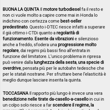
BUONA LA QUINTA
Il
motore turbodiesel
fa il resto e
non ci vuole molto a capire come mai in Honda lo
indichino con certezza come
best-seller
predestinato
. Questo i-DTEC riesce infatti a superare
il già ottimo i-CTDi quanto a
regolarità di
funzionamento
.
Esente da vibrazioni
e silenzioso
anche a freddo, sfodera una
progressione molto
regolare
, dai regimi più bassi fino all'entrata in
funzione del limitatore. L'unico problema in ripresa
può venire dalla
lunghezza della sesta
,
una specie di
overdrive
, pensata più per le autobahn tedesche che
per le statali nostrane. Per sfruttare bene l'elasticità è
meglio dunque lasciare inserita la quinta.
TOCCASANA
Il rapporto più lungo è invece una vera
benedizione nelle tirate da-casello-a-casello
in cui in
un colpo solo riesce a far
scendere il regime, la