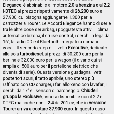
Elegance
, è abbinabile al motore
2.0 a benzina e al 2.2
i-DTEC
al prezzo rispettivamente di
26.200
euro e
27.900, cui bisogna aggiungerne 1.300 per la
carrozzeria Tourer. Le Accord Elegance hanno di serie
tra le altre cose sei airbag, i poggiatesta attivi, il clima
automatico bizona, il cruise control, i cerchi in lega da
16", la radio CD e il Bluetooth integrato a comandi
vocali. Il secondo step è il livello
Executive
, dedicato
alla sola
turbodiesel
, ai prezzi di 30.200 euro per la
berlina e 32.000 euro per la wagon (il divario qui si
amplia di 500 euro per il portellone elettrico che
diventa di serie). Questa versione guadagna i vetri
posteriori scuri, il tetto apribile, uno stereo più
raffinato con CD charger, i fari allo xeno con lavafari, i
cerchi da 17" e i sensori di parcheggio.
Chiude
il
gruppo la Exclusive
, ancora disponibile con il 2.2 i-
DTEC ma anche con il
2.4
da 201 cv, che in
versione
Tourer arriva a costare 37.900 euro
. In questo caso