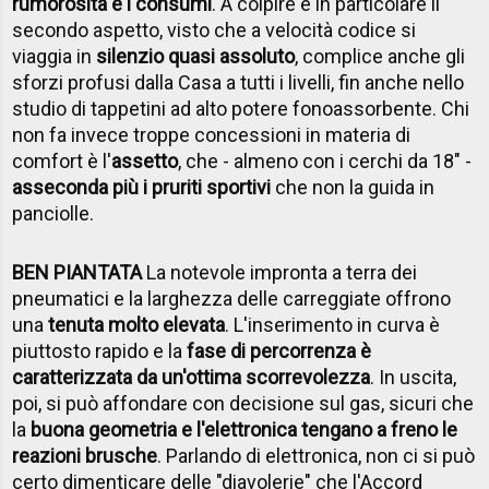
rumorosità e i consumi
. A colpire è in particolare il
secondo aspetto, visto che a velocità codice si
viaggia in
silenzio quasi assoluto
, complice anche gli
sforzi profusi dalla Casa a tutti i livelli, fin anche nello
studio di tappetini ad alto potere fonoassorbente. Chi
non fa invece troppe concessioni in materia di
comfort è l'
assetto
, che - almeno con i cerchi da 18" -
asseconda più i pruriti sportivi
che non la guida in
panciolle.
BEN PIANTATA
La notevole impronta a terra dei
pneumatici e la larghezza delle carreggiate offrono
una
tenuta molto elevata
. L'inserimento in curva è
piuttosto rapido e la
fase di percorrenza è
caratterizzata da un'ottima scorrevolezza
. In uscita,
poi, si può affondare con decisione sul gas, sicuri che
la
buona geometria e l'elettronica tengano a freno le
reazioni brusche
. Parlando di elettronica, non ci si può
certo dimenticare delle "diavolerie" che l'Accord