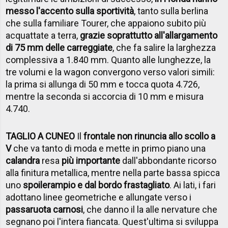
messo l'accento sulla sportività
, tanto sulla berlina
che sulla familiare Tourer, che appaiono subito più
acquattate a terra,
grazie soprattutto all'allargamento
di 75 mm delle carreggiate
, che fa salire la larghezza
complessiva a 1.840 mm. Quanto alle lunghezze, la
tre volumi e la wagon convergono verso valori simili:
la prima si allunga di 50 mm e tocca quota 4.726,
mentre la seconda si accorcia di 10 mm e misura
4.740.
TAGLIO A CUNEO
Il
frontale non rinuncia allo scollo a
V
che va tanto di moda e mette in primo piano una
calandra
resa
più importante
dall'abbondante ricorso
alla finitura metallica, mentre nella parte bassa spicca
uno
spoiler
ampio e dal bordo frastagliato
. Ai lati, i fari
adottano linee geometriche e allungate verso i
passaruota carnosi
, che danno il la alle nervature che
segnano poi l'intera fiancata. Quest'ultima si sviluppa