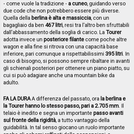
- come vuole la tradizione -
a cuneo
, guidando verso
due code che non potrebbero essere più diverse.
Quella della
berlina è alta e massiccia
, con un
bagagliaio da ben
467 litri
, resi tra l'altro ben sfruttabili
dall'abbassamento della soglia di carico. La
Tourer
adotta invece un
posteriore filante
come poche altre
wagon e alla fine si ritrova con una capacità base
inferiore, pari comunque a rispettabilissimi
395 litri
. In
caso di bisogno, si possono sempre ribaltare in avanti
gli schienali posteriori per ottenere un piano piatto, su
cui si può adagiare anche una mountain bike da
adulto.
FA LA DURA
A differenza del passato, ora
la berlina e
la Tourer hanno lo stesso passo, pari a 2.705 mm
. Il
telaio è inedito e segna un importante
passo avanti
sul fronte della rigidità
, a tutto vantaggio della
guidabilità. In tal senso giocano un ruolo importante