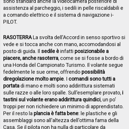
sono standard anche la videocamera posteriore di
assistenza al parcheggio, i sedili in pelle riscaldabili e
a comando elettrico e il sistema di navigazione i-
PILOT.
RASOTERRA
La svolta dell'Accord in senso sportivo si
vede e si tocca anche con mano, accomodandosi al
posto di guida. Il
sedile è
infatti
posizionabile a
piacere, anche rasoterra
, come se si fosse a bordo di
una Honda del Campionato Turismo. Il volante segue
fedelmente le sue orme, offrendo
possibilità
di
regolazione molto ampie
. I
comandi sono tutti a
portata
di mano e molti sono addirittura sistemati
sulle razze o alle loro spalle. Sull'esemplare provato,
i
tastini sul volante erano addirittura quindici
, un po'
troppi per non richiedere un minimo di apprendistato.
Per il resto la
plancia è fatta bene
: le plastiche e gli
assemblaggi sono all'altezza dell'ottima fama della
Casa. Se il pilota non ha nulla di particolare da