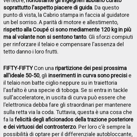
vertebre,
nonostante gli ingegneri abbiano curato
soprattutto l'aspetto piacere di guida
. Da questo
punto di vista, la Cabrio stampa in faccia al guidatore
un bel sorriso. A parità di motore e allestimento,
rispetto alla Coupé ci sono mediamente 120 kg in più
ma al volante non si sentono tanto
. Gli sforzi compiuti
per rinforzare il telaio e compensare l'assenza del
tetto danno i loro frutti.
FIFTY-FIFTY
Con una
ripartizione dei pesi prossima
all'ideale 50-50
, gli
inserimenti in curva sono precisi
e
il telaio non batte ciglio neppure su in traiettoria
l'asfalto è una specie di toboga. Se si entra in tackle
sull'acceleratore, in uscita di curva può essere che
l'elettronica debba fare gli straordinari per mantenere
sulla retta via la coda. Tuttavia, questa è una cosa che
fa la
felicità degli aficionados della trazione posteriore
e dei virtuosi del controsterzo
. Per loro c'è sempre la
possibilità di optare per il differenziale autobloccante,