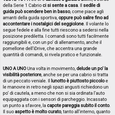
della Serie 1 Cabrio
ci si sente a casa
. Il
sedile di
guida può scendere ben in basso
, come piace agli
amanti della guida sportiva,
oppure può salire fino ad
accontentare i nostalgici del seggiolone
. Il volante lo
segue fedele e alla fine tutti riescono a sedersi nella
posizione prediletta. I comandi sono tutti facilmente
raggiungibili e, con un po' di allenamento, anche il
pomellone dell'iDrive, che accentra una grande
quantità di comandi, si rivela pratico e funzionale.
UNO A UNO
Una volta in movimento,
delude un po' la
visibilità posteriore
, anche se per una cabrio si tratta
di un peccato veniale. Il
lunotto è piuttosto piccolo
e
le manovre in retro negli spazi angusti richiedono un
po' di cautela, a meno che non si sia ordinata l'auto
equipaggiata con i sensori di parcheggio. Incassato
un punto a sfavore, la
capote pareggia subito il conto
.
Il suo
aspetto è molto curato
, tanto all'interno, quanto