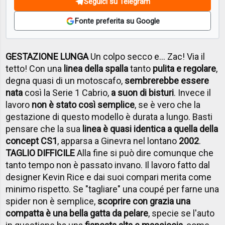
Seguici su Telegram
Fonte preferita su Google
GESTAZIONE LUNGA
Un colpo secco e... Zac! Via il
tetto! Con una
linea della spalla
tanto
pulita e regolare
,
degna quasi di un motoscafo,
sembrerebbe essere
nata
così la Serie 1 Cabrio,
a suon di bisturi
. Invece il
lavoro
non è stato così semplice
, se è vero che la
gestazione di questo modello è durata a lungo. Basti
pensare che la sua
linea è quasi identica a quella della
concept CS1
, apparsa a Ginevra nel lontano
2002
.
TAGLIO DIFFICILE
Alla fine si può dire comunque che
tanto tempo non è passato invano. Il lavoro fatto dal
designer Kevin Rice e dai suoi compari merita come
minimo rispetto. Se "tagliare" una coupé per farne una
spider non è semplice,
scoprire con grazia una
compatta è una bella gatta da pelare
, specie se l'auto