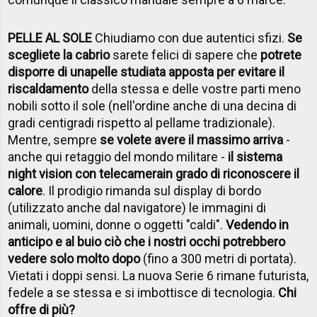
PELLE AL SOLE
Chiudiamo con due autentici sfizi.
Se
scegliete la cabrio
sarete felici di sapere che
potrete
disporre di una
pelle studiata apposta per evitare il
riscaldamento
della stessa e delle vostre parti meno
nobili sotto il sole (nell'ordine anche di una decina di
gradi centigradi rispetto al pellame tradizionale).
Mentre, sempre
se volete avere il massimo arriva
-
anche qui retaggio del mondo militare -
il sistema
night vision con telecamera
in grado di riconoscere il
calore
. Il prodigio rimanda sul display di bordo
(utilizzato anche dal navigatore) le immagini di
animali, uomini, donne o oggetti "caldi".
Vedendo in
anticipo e al buio ciò che i nostri occhi potrebbero
vedere solo molto dopo
(fino a 300 metri di portata).
Vietati i doppi sensi. La nuova Serie 6 rimane futurista,
fedele a se stessa e si imbottisce di tecnologia.
Chi
offre di più?