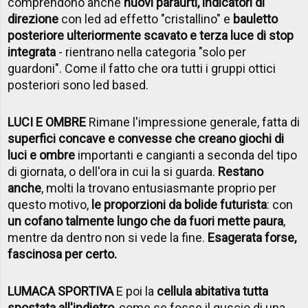
comprendono anche
nuovi paraurti, indicatori di
direzione
con led ad effetto "cristallino" e
bauletto
posteriore ulteriormente scavato e terza luce di stop
integrata
- rientrano nella categoria "solo per
guardoni". Come il fatto che ora tutti i gruppi ottici
posteriori sono led based.
LUCI E OMBRE
Rimane l'impressione generale, fatta di
superfici concave e convesse che creano giochi di
luci e ombre
importanti e cangianti a seconda del tipo
di giornata, o dell'ora in cui la si guarda.
Restano
anche
, molti la trovano entusiasmante proprio per
questo motivo,
le proporzioni da bolide futurista
: con
un cofano talmente lungo che da fuori mette paura
,
mentre da dentro non si vede la fine.
Esagerata forse,
fascinosa per certo.
LUMACA SPORTIVA
E poi la
cellula abitativa tutta
spostata all'indietro
, come se fosse il guscio di una