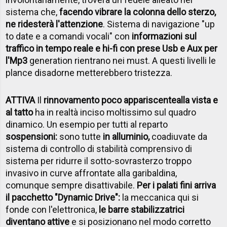
sistema che,
facendo vibrare la colonna dello sterzo,
ne ridesterà l'attenzione
. Sistema di navigazione "up
to date e a comandi vocali" con
informazioni sul
traffico in tempo reale e hi-fi con prese Usb e Aux per
l'Mp3
generation rientrano nei must. A questi livelli le
plance disadorne metterebbero tristezza.
ATTIVA
Il
rinnovamento poco appariscente
alla vista e
al tatto
ha in realtà inciso moltissimo sul quadro
dinamico. Un esempio per tutti al reparto
sospensioni:
sono tutte
in alluminio,
coadiuvate da
sistema di controllo di stabilità comprensivo di
sistema per ridurre il sotto-sovrasterzo troppo
invasivo in curve affrontate alla garibaldina,
comunque sempre disattivabile.
Per i palati fini arriva
il pacchetto "Dynamic Drive":
la meccanica qui si
fonde con l'elettronica,
le barre stabilizzatrici
diventano attive
e si posizionano nel modo corretto