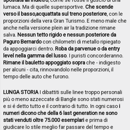
lumaca. Ma di quelle supersportive.
Che scende
verso il basso,
acquattata sul treno posteriore
, con le
proporzioni della vera Gran Turismo. E meno male che
anche nella versione plein air la tradizione rimane
salva.
Nessun tetto rigido e nessun posteriore da
Paguro Bernardo
con chilometri di metallo ripiegato
da appoggiarci dentro.
Roba da parvenue o da entry
level nella gamma del lusso
. I puristi concorderanno.
Rimane il bauletto appoggiato sopra
che - indigesto
per alcuni - cita, rinnovandolo nelle proporzioni, il
tempo delle auto che furono.
LUNGA STORIA
I dibattiti sulle linee troppo personali
più o meno azzeccate di Bangle sono stati numerosi
e si é detto tutto e il contrario di tutto. In ogni caso
i
numeri dicono che della 6 last generation ne sono
stati venduti oltre 75.000 esemplari
e prima di
giudicare lo stile meglio far passare del tempo e