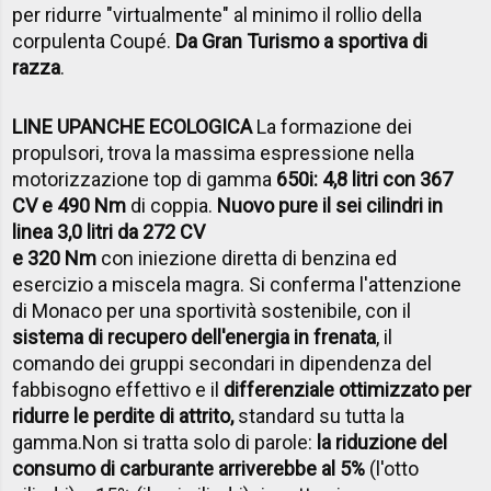
per ridurre "virtualmente" al minimo il rollio della
corpulenta Coupé.
Da Gran Turismo a sportiva di
razza
.
LINE UP
ANCHE ECOLOGICA
La formazione dei
propulsori, trova la massima espressione nella
motorizzazione top di gamma
650i: 4,8 litri con 367
CV e 490 Nm
di coppia.
Nuovo pure il sei cilindri in
linea 3,0 litri da 272 CV
e 320 Nm
con iniezione diretta di benzina ed
esercizio a miscela magra. Si conferma l'attenzione
di Monaco per una sportività sostenibile, con il
sistema di recupero dell'energia in frenata
, il
comando dei gruppi secondari in dipendenza del
fabbisogno effettivo e il
differenziale ottimizzato per
ridurre le perdite di attrito,
standard su tutta la
gamma.Non si tratta solo di parole:
la riduzione del
consumo di carburante arriverebbe al 5%
(l'otto