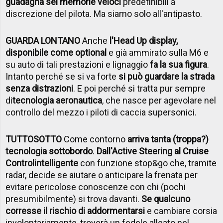
guadagna sei memorie veloci
predefinibili a
discrezione del pilota. Ma siamo solo all'antipasto.
GUARDA LONTANO
Anche
l'Head Up display,
disponibile come optional
e già ammirato sulla M6 e
su auto di tali prestazioni e lignaggio
fa la sua figura
.
Intanto perché se si va forte
si può guardare la strada
senza distrazioni
. E poi perché si tratta pur sempre
di
tecnologia aeronautica
, che nasce per agevolare nel
controllo del mezzo i piloti di caccia supersonici.
TUTTOSOTTO
Come contorno
arriva tanta (troppa?)
tecnologia sottobordo
.
Dall'Active Steering al Cruise
Control
intelligente
con funzione stop&go che, tramite
radar, decide se aiutare o anticipare la frenata per
evitare pericolose conoscenze con chi (pochi
presumibilmente) si trova davanti.
Se qualcuno
corresse il rischio di addormentarsi
e cambiare corsia
involontariamente, troverà un fedele alleato nel