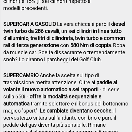
cilindri) e 15% (il sei cilindri) rispetto ai
modelli precedenti.
SUPERCAR A GASOLIO
La vera chicca è però il
diesel
twin turbo da 286 cavalli
, un
s
ei cilindri in linea tutto
d'alluminio
,
tre litri di cilindrata, twin turbo e common
rail di terza generazione
con
580 Nm di coppia
. Roba
da muscle car. Scelta dissacrante o tremendamente
snob? Lo diranno i parcheggi dei Golf Club.
SUPERCAMBIO
Anche la scelta sul tipo di
trasmissione merita attenzione. Oltre ai
paddle al
volante il nuovo automatico a sei rapporti
- di serie
sulla 650i -
offre la modalità sequenziale e
automatica
tramite selettore e il bonus del bottoncino
magico "sport".
Le cambiate diventano secche,
il
servosterzo si tara sull'andante con brio e pure il
pedale del gas diventa più sensibile. Rimane
comunque il classico manuale sempre a 6 marce.