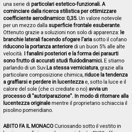
una serie di
particolari estetico-funzionali. A
cominciare dalla ricerca stilistica per ottimizzare
coefficiente aerodinamico: 0,35.
Un valore notevole
per un mezzo dalla
superficie frontale esuberante
.
Ottenuto grazie a soluzioni non solo di apparenza:
le
branchie laterali facendo sfogare l'aria
sotto il cofano
riducono la portanza anteriore
di un buon 5% alle alte
velocità.
I fanalini posteriori e la forma dei paraurti
sono frutto di accurati studi fluidodinamici.
E stiamo
parlando di un Suv.
La stessa verniciatura
, grazie alla
particolare composizione chimica,
riduce la tendenza
a graffiarsi e perdere in lucentezza
e, sotto la luce e il
calore del sole (che ci crediate o no)
avvia un
processo di "autoriparazione". In modo di ritornare alla
lucentezza originale
mentre il proprietario schiaccia il
pisolino pomeridiano.
ABITO FA IL MONACO
Curiosando sotto il vestito in