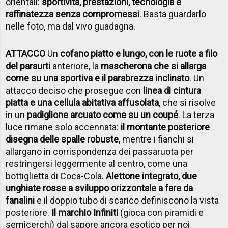
orientali:
sportività, prestazioni, tecnologia e
raffinatezza senza compromessi
. Basta guardarlo
nelle foto, ma dal vivo guadagna.
ATTACCO
Un
cofano piatto e lungo, con le ruote a filo
del paraurti
anteriore, la
mascherona che si allarga
come su una sportiva e il parabrezza inclinato
. Un
attacco deciso che prosegue con
linea di cintura
piatta e una cellula abitativa affusolata
, che si risolve
in un
padiglione arcuato come su un coupé
. La terza
luce rimane solo accennata:
il montante posteriore
disegna delle spalle robuste
, mentre i fianchi si
allargano in corrispondenza dei passaruota per
restringersi leggermente al centro, come una
bottiglietta di Coca-Cola.
Alettone integrato, due
unghiate rosse a sviluppo orizzontale a fare da
fanalini
e il doppio tubo di scarico definiscono la vista
posteriore.
Il marchio Infiniti
(gioca con piramidi e
semicerchi) dal sapore ancora esotico per noi