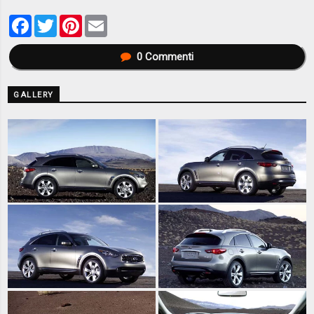
Facebook
Twitter
Pinterest
Email
0
Commenti
GALLERY