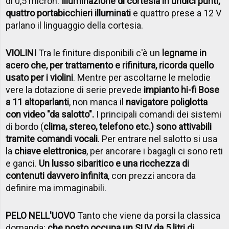
di 0,5 micron.
Illuminazione di cortesia in undici punti,
quattro portabicchieri illuminati
e quattro prese a 12 V
parlano il linguaggio della cortesia.
VIOLINI
Tra le finiture disponibili c'è un
legname in
acero che, per trattamento e rifinitura, ricorda quello
usato per i violini
. Mentre per ascoltarne le melodie
vere la dotazione di serie prevede
impianto hi-fi Bose
a 11 altoparlanti
, non manca il
navigatore poliglotta
con video "da salotto".
I principali comandi dei sistemi
di bordo (
clima, stereo, telefono etc.) sono attivabili
tramite comandi vocali
. Per entrare nel salotto si usa
la
chiave elettronica
, per ancorare i bagagli ci sono reti
e ganci.
Un lusso sibaritico e una ricchezza di
contenuti davvero infinita
, con prezzi ancora da
definire ma immaginabili.
PELO NELL'UOVO
Tanto che viene da porsi la classica
domanda:
che posto occupa un SUV da 5 litri di