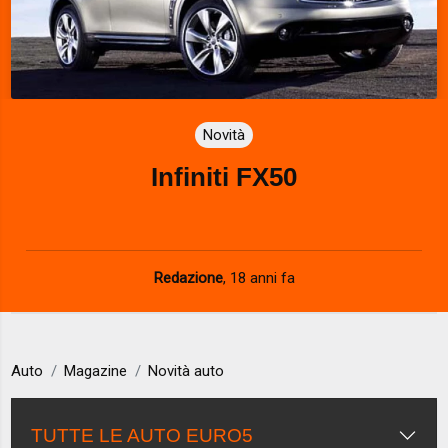
Novità
Infiniti FX50
Redazione
,
18 anni fa
Auto
Magazine
Novità auto
TUTTE LE AUTO EURO5