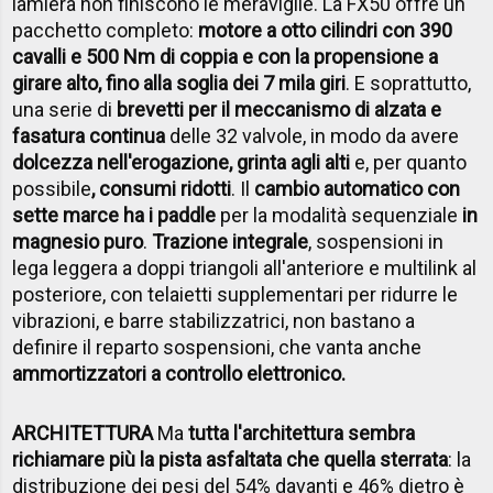
lamiera non finiscono le meraviglie. La FX50 offre un
pacchetto completo:
motore a otto cilindri con 390
cavalli e 500 Nm di coppia e con la propensione a
girare alto, fino alla soglia dei 7 mila giri
. E soprattutto,
una serie di
brevetti per il meccanismo di alzata e
fasatura continua
delle 32 valvole, in modo da avere
dolcezza nell'erogazione, grinta agli alti
e, per quanto
possibile
, consumi ridotti
. Il
cambio automatico con
sette marce ha i paddle
per la modalità sequenziale
in
magnesio puro
.
Trazione integrale
, sospensioni in
lega leggera a doppi triangoli all'anteriore e multilink al
posteriore, con telaietti supplementari per ridurre le
vibrazioni, e barre stabilizzatrici, non bastano a
definire il reparto sospensioni, che vanta anche
ammortizzatori a controllo elettronico.
ARCHITETTURA
Ma
tutta l'architettura sembra
richiamare più la pista asfaltata che quella sterrata
: la
distribuzione dei pesi del 54% davanti e 46% dietro è