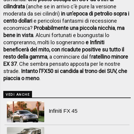
cilindrata
(anche se in arrivo c'è pure la versione
moderata da sei cilindri)
in un'epoca di petrolio sopra i
cento dollari
e pericolosi fantasmi di recessione
economica?
Probabilmente una piccola nicchia
,
ma
bene in vista
. Alcuni fortunati e buongustai lo
compreranno, molti lo sogneranno
e Infiniti
beneficerà del mito, con ricadute positive su tutto il
resto della gamma
, a cominciare dal f
ratellino minore
EX 37
. Che sembra pensato apposta per le nostre
strade.
Intanto l'FX50 si candida al trono dei SUV, che
piaccia o meno
.
VEDI ANCHE
Infiniti FX 45