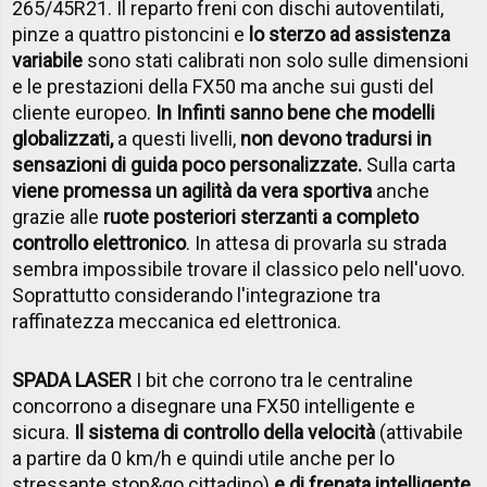
265/45R21. Il reparto freni con dischi autoventilati,
pinze a quattro pistoncini e
lo sterzo ad assistenza
variabile
sono stati calibrati non solo sulle dimensioni
e le prestazioni della FX50 ma anche sui gusti del
cliente europeo.
In Infinti sanno bene che modelli
globalizzati,
a questi livelli,
non devono tradursi in
sensazioni di guida poco personalizzate.
Sulla carta
viene promessa un agilità da vera sportiva
anche
grazie alle
ruote posteriori sterzanti a completo
controllo elettronico
. In attesa di provarla su strada
sembra impossibile trovare il classico pelo nell'uovo.
Soprattutto considerando l'integrazione tra
raffinatezza meccanica ed elettronica.
SPADA LASER
I bit che corrono tra le centraline
concorrono a disegnare una FX50 intelligente e
sicura.
Il sistema di controllo della velocità
(attivabile
a partire da 0 km/h e quindi utile anche per lo
stressante stop&go cittadino)
e di frenata intelligente