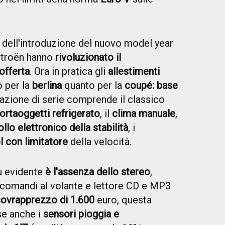
dell'introduzione del nuovo model year
Citroën hanno
rivoluzionato il
offerta
. Ora in pratica gli
allestimenti
 per la
berlina
quanto per la
coupé: base
tazione di serie comprende il classico
ortaoggetti refrigerato
, il
clima manuale
,
llo elettronico della stabilità
, i
l con limitatore
della velocità.
ù evidente
è l'assenza dello stereo
,
 comandi al volante e lettore CD e MP3
sovrapprezzo di 1.600
euro, questa
ose anche i
sensori pioggia e