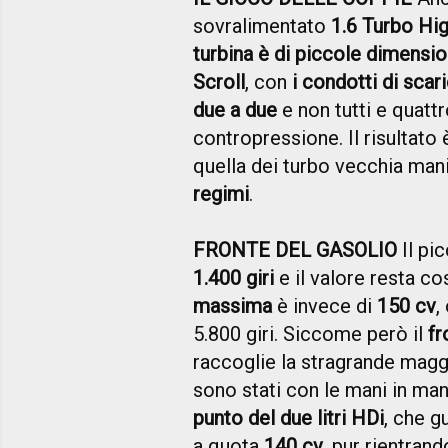
sovralimentato
1.6 Turbo Hi
turbina è di piccole dimensio
Scroll
, con
i condotti di scari
due a due
e non tutti e quattr
contropressione. Il risultato
quella dei turbo vecchia man
regimi
.
FRONTE DEL GASOLIO
Il pi
1.400 giri
e il valore resta cos
massima
è invece di
150 cv
,
5.800 giri. Siccome però il
fr
raccoglie la stragrande maggi
sono stati con le mani in man
punto del due litri HDi
, che g
a quota
140 cv
, pur rientrand