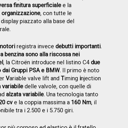
ersa finitura superficiale
e la
 organizzazione
, con tutte le
display piazzato alla base del
rale.
motori
registra invece
debutti importanti
.
 a benzina sono alla riscossa nei
el
, la Citroën introduce nel listino C4
due
to dai Gruppi PSA e BMW
. Il primo è noto
per
V
ariable valve lift and
T
iming
i
njection
 variabile
delle valvole, con quelle di
 ad
alzata variabile
. Una tecnologia tanto
20 cv
e la coppia massima a
160 Nm
, il
bile tra i 2.500 e i 5.750 giri.
r più corposo ed elastico è il fratello