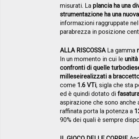
misurati. La
plancia ha una div
strumentazione ha una nuova
informazioni raggruppate nel 
parabrezza in posizione cent
ALLA RISCOSSA
La gamma
In un momento in cui le
unità
confronti di quelle turbodies
millesei
realizzati a braccet
come
1.6 VTi
, sigla che sta 
ed è quindi dotato di
fasatura
aspirazione che sono anche
raffinata porta la potenza a
1
90% dei quali è sempre disponi
IL GIOCO DELLE COPPIE
Anco