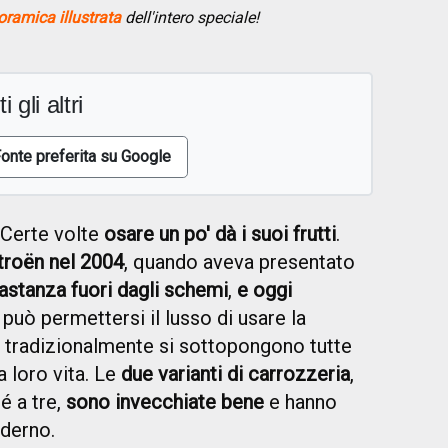
ramica illustrata
dell'intero speciale!
i gli altri
onte preferita su Google
Certe volte
osare un po' dà i suoi frutti
.
troën nel 2004
, quando aveva presentato
astanza fuori dagli schemi
,
e oggi
può permettersi il lusso di usare la
 tradizionalmente si sottopongono tutte
a loro vita. Le
due varianti di carrozzeria
,
é a tre,
sono invecchiate bene
e hanno
oderno.