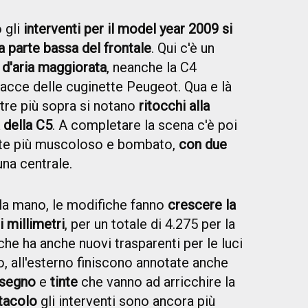
o gli
interventi per il model year 2009 si
a parte bassa del frontale
. Qui c'è un
 d'aria maggiorata
, neanche la C4
acce delle cuginette Peugeot. Qua e là
re più sopra si notano
ritocchi alla
a della C5
. A completare la scena c'è poi
e più muscoloso e bombato,
con due
una centrale.
la mano, le modifiche fanno
crescere la
i millimetri
, per un totale di 4.275 per la
che ha anche nuovi trasparenti per le luci
vo, all'esterno finiscono annotate anche
isegno
e
tinte
che vanno ad arricchire la
itacolo
gli interventi sono ancora più