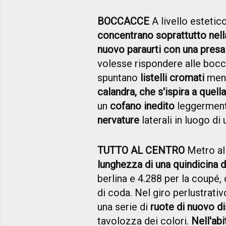
BOCCACCE
A livello estetic
concentrano soprattutto nell
nuovo paraurti con una presa
volesse rispondere alle bocc
spuntano
listelli cromati
ment
calandra, che s'ispira a quell
un
cofano inedito
leggerment
nervature
laterali in luogo di 
TUTTO AL CENTRO
Metro al
lunghezza di una quindicina d
berlina e 4.288 per la coupé, 
di coda. Nel giro perlustrati
una serie di
ruote di nuovo d
tavolozza dei colori.
Nell'ab