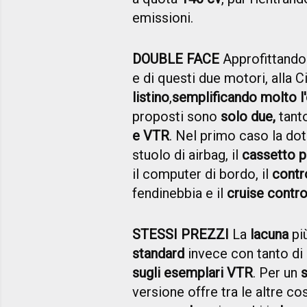
emissioni.
DOUBLE FACE
Approfittando 
e di questi due motori, alla 
listino
,
semplificando molto l'
proposti sono
solo due,
tanto
e VTR
. Nel primo caso la do
stuolo di airbag, il
cassetto p
il computer di bordo, il
contro
fendinebbia e il
cruise contro
STESSI PREZZI
La
lacuna
pi
standard
invece con tanto di
sugli esemplari VTR
. Per un
versione offre tra le altre c