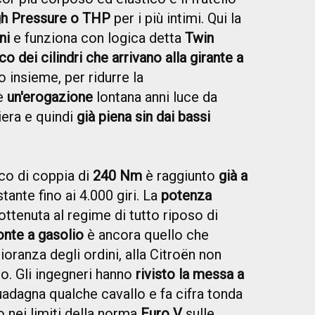
gh Pressure o THP
per i più intimi. Qui la
ni
e funziona con logica detta
Twin
co dei cilindri che arrivano alla girante a
o insieme, per ridurre la
 è
un'erogazione
lontana anni luce da
iera e quindi
già piena sin dai bassi
cco di coppia di
240 Nm
è raggiunto
già a
tante fino ai 4.000 giri. La
potenza
 ottenuta al regime di tutto riposo di
onte a gasolio
è ancora quello che
oranza degli ordini, alla Citroën non
o. Gli ingegneri hanno
rivisto la messa a
uadagna qualche cavallo e fa cifra tonda
o nei limiti della norma
Euro V
sulle