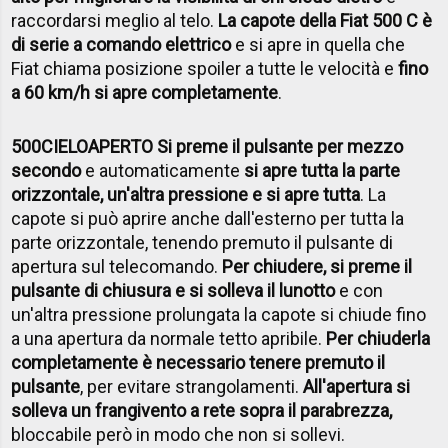
raccordarsi meglio al telo.
La capote della Fiat 500 C è
di serie a comando elettrico
e si apre in quella che
Fiat chiama posizione spoiler a tutte le velocità e
fino
a 60 km/h si apre completamente
.
500CIELOAPERTO Si preme il pulsante per mezzo
secondo
e automaticamente
si apre tutta la parte
orizzontale, un'altra pressione e si apre tutta
. La
capote si può aprire anche dall'esterno per tutta la
parte orizzontale, tenendo premuto il pulsante di
apertura sul telecomando.
Per chiudere, si preme il
pulsante di chiusura e si solleva il lunotto
e con
un'altra pressione prolungata la capote si chiude fino
a una apertura da normale tetto apribile.
Per chiuderla
completamente è necessario tenere premuto il
pulsante
, per evitare strangolamenti.
All'apertura si
solleva un frangivento a rete sopra il parabrezza
,
bloccabile però in modo che non si sollevi.