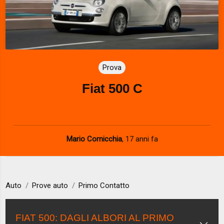
Prova
Fiat 500 C
Mario Cornicchia
,
17 anni fa
Auto
Prove auto
Primo Contatto
FIAT 500: DAGLI ALBORI AL PRIMO