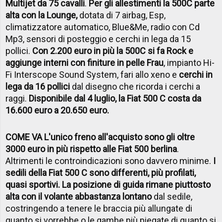
Multijet da 75 cavalli
.
Per gli allestimenti la 500C parte
alta con la Lounge,
dotata di 7 airbag, Esp,
climatizzatore automatico, Blue&Me, radio con Cd
Mp3, sensori di posteggio e cerchi in lega da 15
pollici.
Con 2.200 euro in più la 500C si fa Rock e
aggiunge interni con finiture in pelle Frau
, impianto Hi-
Fi Interscope Sound System, fari allo xeno e
cerchi in
lega da 16 pollici
dal disegno che ricorda i cerchi a
raggi.
Disponibile dal 4 luglio, la Fiat 500 C costa da
16.600 euro a 20.650 euro.
COME VA L'unico freno all'acquisto sono gli oltre
3000 euro in più rispetto alle Fiat 500 berlina
.
Altrimenti le controindicazioni sono davvero minime.
I
sedili della Fiat 500 C sono differenti, più profilati,
quasi sportivi. La posizione di guida rimane piuttosto
alta con il volante abbastanza lontano
dal sedile,
costringendo a tenere le braccia più allungate di
quanto si vorrebbe o le gambe più piegate di quanto si