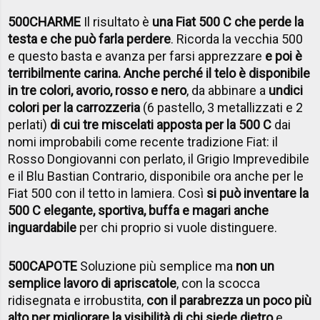
500CHARME
Il risultato è
una Fiat 500 C che perde la
testa e che può farla perdere
. Ricorda la vecchia 500
e questo basta e avanza per farsi apprezzare
e poi è
terribilmente carina. Anche perché il telo è disponibile
in tre colori, avorio, rosso e nero
, da abbinare a
undici
colori per la carrozzeria
(6 pastello, 3 metallizzati e 2
perlati)
di cui tre miscelati apposta per la 500 C
dai
nomi improbabili come recente tradizione Fiat: il
Rosso Dongiovanni con perlato, il Grigio Imprevedibile
e il Blu Bastian Contrario, disponibile ora anche per le
Fiat 500 con il tetto in lamiera. Così
si può inventare la
500 C elegante, sportiva, buffa e magari anche
inguardabile
per chi proprio si vuole distinguere.
500CAPOTE
Soluzione più semplice ma
non un
semplice lavoro di apriscatole
, con la scocca
ridisegnata e irrobustita,
con il parabrezza un poco più
alto per migliorare la visibilità di chi siede dietro
e