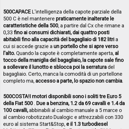
500CAPACE
L'intelligenza della capote parziale della
500 C è nel mantenere
praticamente inalterate le
caratteristiche della 500
, a partire dal Cx che rimane a
0,33
fino ai consumi dichiarati, dai quattro posti
abitabili fino alla capacità del bagagliaio di 182 litri
a
cui si accede grazie a
un portello che si apre verso
l'alto.
Quando la capote è completamente aperta,
al
tocco della maniglia del bagagliaio, la capote sale fino
a sollevare il lunotto e sblocca poi la serratura
del
bagagliaio. Certo, manca la comodità di un portellone
completo ma,
accesso a parte, lo spazio non cambia
.
500COSTA!
I motori disponibili sono i soliti tre Euro 5
della Fiat 500
.
Due a benzina, 1.2 da 69 cavalli e 1.4 da
100 cavalli,
abbinabili al cambio manuale a 5 marce o
al cambio robotizzato Dualogic e attrezzabili con 330
euro al sistema Start&Stop,
e il 1.3 turbodiesel