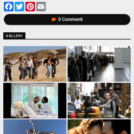
Facebook
Twitter
Pinterest
Email
0
Commenti
GALLERY