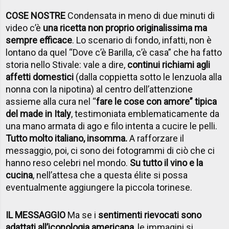
COSE NOSTRE
Condensata in meno di due minuti di
video c’è
una ricetta non proprio originalissima ma
sempre efficace
. Lo scenario di fondo, infatti, non è
lontano da quel “Dove c’è Barilla, c’è casa” che ha fatto
storia nello Stivale: vale a dire,
continui richiami agli
affetti domestici
(dalla coppietta sotto le lenzuola alla
nonna con la nipotina) al centro dell’attenzione
assieme alla cura nel “
fare le cose con amore” tipica
del made in Italy
, testimoniata emblematicamente da
una mano armata di ago e filo intenta a cucire le pelli.
Tutto molto italiano, insomma.
A rafforzare il
messaggio, poi, ci sono dei fotogrammi di ciò che ci
hanno reso celebri nel mondo.
Su tutto il vino e la
cucina
, nell’attesa che a questa élite si possa
eventualmente aggiungere la piccola torinese.
IL MESSAGGIO
Ma se i
sentimenti rievocati sono
adattati all’iconologia americana,
le immagini si