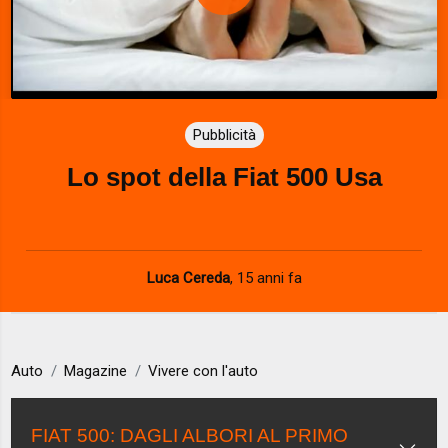
P
l
a
Pubblicità
y
Lo spot della Fiat 500 Usa
V
i
d
Luca Cereda
,
15 anni fa
e
o
Auto
Magazine
Vivere con l'auto
FIAT 500: DAGLI ALBORI AL PRIMO