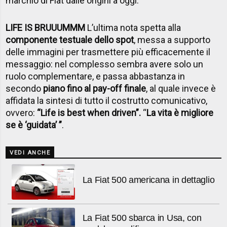
marchio di Fiat dalle origini a oggi.
LIFE IS BRUUUMMM
L’ultima nota spetta alla
componente testuale dello spot
, messa a supporto
delle immagini per trasmettere più efficacemente il
messaggio: nel complesso sembra avere solo un
ruolo complementare, e passa abbastanza in
secondo
piano fino al pay-off finale
, al quale invece è
affidata la sintesi di tutto il costrutto comunicativo,
ovvero:
“Life is best when driven”.
“
La vita è migliore
se è ‘guidata’ ”
.
VEDI ANCHE
La Fiat 500 americana in dettaglio
La Fiat 500 sbarca in Usa, con