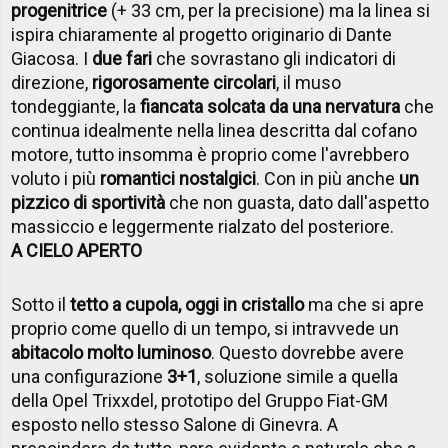
progenitrice
(+ 33 cm, per la precisione) ma la linea si
ispira chiaramente al progetto originario di Dante
Giacosa. I
due fari
che sovrastano gli indicatori di
direzione,
rigorosamente circolari
, il muso
tondeggiante, la
fiancata solcata da una nervatura
che
continua idealmente nella linea descritta dal cofano
motore, tutto insomma è proprio come l'avrebbero
voluto i più
romantici nostalgici
. Con in più anche
un
pizzico di sportività
che non guasta, dato dall'aspetto
massiccio e leggermente rialzato del posteriore.
A CIELO APERTO
Sotto il
tetto a cupola, oggi in cristallo
ma che si apre
proprio come quello di un tempo, si intravvede un
abitacolo molto luminoso
. Questo dovrebbe avere
una configurazione
3+1
, soluzione simile a quella
della Opel Trixxdel, prototipo del Gruppo Fiat-GM
esposto nello stesso Salone di Ginevra. A