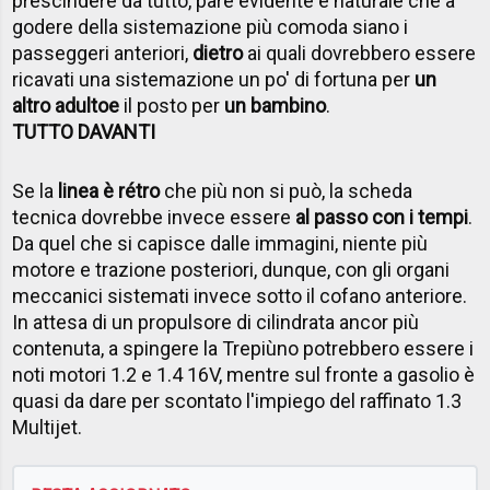
prescindere da tutto, pare evidente e naturale che a
godere della sistemazione più comoda siano i
passeggeri anteriori,
dietro
ai quali dovrebbero essere
ricavati una sistemazione un po' di fortuna per
un
altro adulto
e
il posto per
un bambino
.
TUTTO DAVANTI
Se la
linea è rétro
che più non si può, la scheda
tecnica dovrebbe invece essere
al passo con i tempi
.
Da quel che si capisce dalle immagini, niente più
motore e trazione posteriori, dunque, con gli organi
meccanici sistemati invece sotto il cofano anteriore.
In attesa di un propulsore di cilindrata ancor più
contenuta, a spingere la Trepiùno potrebbero essere i
noti motori 1.2 e 1.4 16V, mentre sul fronte a gasolio è
quasi da dare per scontato l'impiego del raffinato 1.3
Multijet.