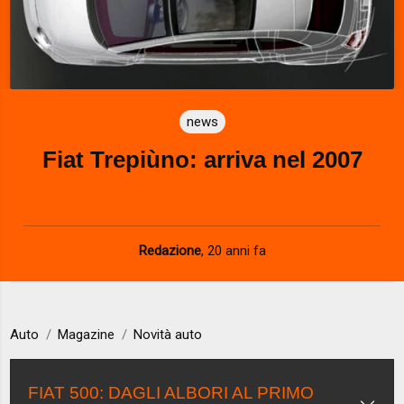
news
Fiat Trepiùno: arriva nel 2007
Redazione
,
20 anni fa
Auto
Magazine
Novità auto
FIAT 500: DAGLI ALBORI AL PRIMO