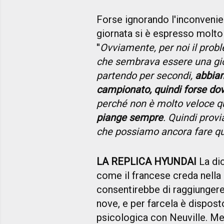
Forse ignorando l'inconvenien
giornata si è espresso molto 
''
Ovviamente, per noi il prob
che sembrava essere una gio
partendo per secondi,
abbiam
campionato, quindi forse dov
perché non è molto veloce q
piange sempre
. Quindi prov
che possiamo ancora fare q
LA REPLICA HYUNDAI
La dic
come il francese creda nella po
consentirebbe di raggiungere
nove, e per farcela è disposto
psicologica con Neuville. Men