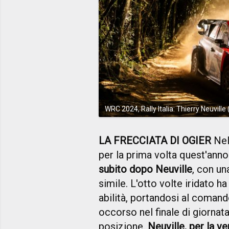
WRC 2024, Rally Italia: Thierry Neuville
LA FRECCIATA DI OGIER
Nel 
per la prima volta quest'ann
subito dopo Neuville
, con u
simile. L'otto volte iridato h
abilità, portandosi al coman
occorso nel finale di giornata
posizione.
Neuville, per la v