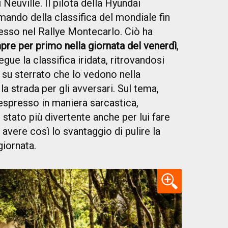
 Neuville. Il pilota della Hyundai
mando della classifica del mondiale fin
ccesso nel Rallye Montecarlo. Ciò ha
pre per primo nella giornata del venerdì
,
gue la classifica iridata, ritrovandosi
 su sterrato che lo vedono nella
a strada per gli avversari. Sul tema,
espresso in maniera sarcastica,
tato più divertente anche per lui fare
avere così lo svantaggio di pulire la
giornata.