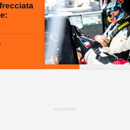
frecciata
le:
a