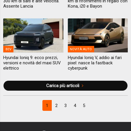
300 km di salti e alte velocità.
km di rifornimenti in regalo con
Assente Lancia
Kona, i20 e Bayon
BEV
NOVITÀ AUTO
Hyundai Ioniq 9: ecco prezzi,
Hyundai Ioniq V, addio ai fari
versioni e novità del maxi SUV
pixel: nasce la fastback
elettrico
cyberpunk
Carica più articoli
1
2
3
4
5