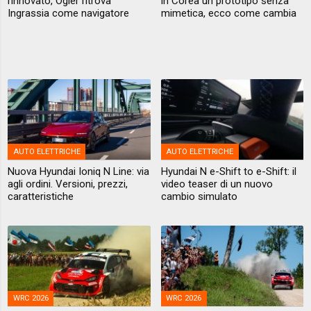
rinnovato, Ogier ritrova
in Corea un prototipo senza
Ingrassia come navigatore
mimetica, ecco come cambia
AUTO ELETTRICHE
AUTO ELETTRICHE
Nuova Hyundai Ioniq N Line: via
Hyundai N e-Shift to e-Shift: il
agli ordini. Versioni, prezzi,
video teaser di un nuovo
caratteristiche
cambio simulato
WRC 2026
WRC 2026