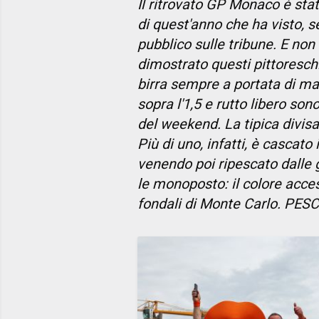
Il ritrovato GP Monaco è st
di quest'anno che ha visto, se
pubblico sulle tribune. E non
dimostrato questi pittoreschi 
birra sempre a portata di m
sopra l'1,5 e rutto libero sono
del weekend. La tipica divisa
Più di uno, infatti, è cascato
venendo poi ripescato dalle 
le monoposto: il colore acces
fondali di Monte Carlo. PE