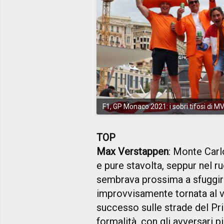
F1, GP Monaco 2021: i sobri tifosi di M
TOP
Max Verstappen
: Monte Carl
e pure stavolta, seppur nel ru
sembrava prossima a sfuggirgl
improvvisamente tornata al ver
successo sulle strade del Pri
formalità, con gli avversari pi