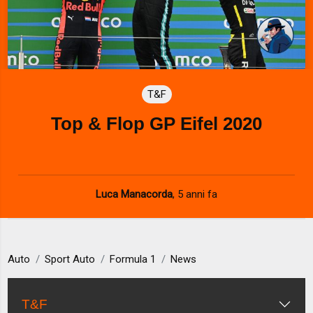
T&F
Top & Flop GP Eifel 2020
Luca Manacorda
,
5 anni fa
Auto
Sport Auto
Formula 1
News
T&F