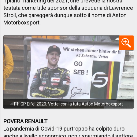
il piano marketing del 2021, che prevede la nostra
testata come title sponsor della scuderia di Lawrence
Stroll, che gareggerà dunque sotto il nome di Aston
Motorboxsport.
F1, GP Eifel 2020: Vettel con la tuta Aston Motorboxsport
POVERA RENAULT
La pandemia di Covid-19 purtroppo ha colpito duro
anche a livello economico, non risparmiando il settore