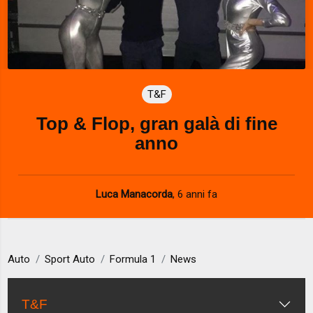
T&F
Top & Flop, gran galà di fine
anno
Luca Manacorda
,
6 anni fa
Auto
Sport Auto
Formula 1
News
T&F