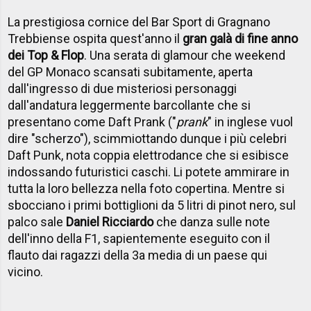
La prestigiosa cornice del Bar Sport di Gragnano
Trebbiense ospita quest'anno il
gran galà di fine anno
dei Top & Flop
. Una serata di glamour che weekend
del GP Monaco scansati subitamente, aperta
dall'ingresso di due misteriosi personaggi
dall'andatura leggermente barcollante che si
presentano come Daft Prank ("
prank
" in inglese vuol
dire "scherzo"), scimmiottando dunque i più celebri
Daft Punk, nota coppia elettrodance che si esibisce
indossando futuristici caschi. Li potete ammirare in
tutta la loro bellezza nella foto copertina. Mentre si
sbocciano i primi bottiglioni da 5 litri di pinot nero, sul
palco sale
Daniel Ricciardo
che danza sulle note
dell'inno della F1, sapientemente eseguito con il
flauto dai ragazzi della 3a media di un paese qui
vicino.