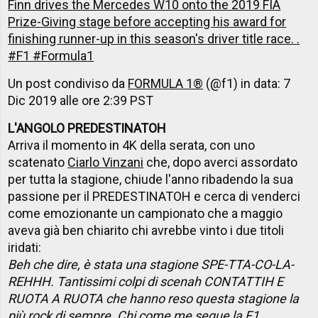
Finn drives the Mercedes W10 onto the 2019 FIA
Prize-Giving stage before accepting his award for
finishing runner-up in this season's driver title race. .
#F1 #Formula1
Un post condiviso da
FORMULA 1®
(@f1) in data:
7
Dic 2019 alle ore 2:39 PST
L'ANGOLO PREDESTINATOH
Arriva il momento in 4K della serata, con uno
scatenato
Ciarlo Vinzani
che, dopo averci assordato
per tutta la stagione, chiude l'anno ribadendo la sua
passione per il PREDESTINATOH e cerca di venderci
come emozionante un campionato che a maggio
aveva già ben chiarito chi avrebbe vinto i due titoli
iridati:
Beh che dire, è stata una stagione SPE-TTA-CO-LA-
REHHH. Tantissimi colpi di scenah CONTATTIH E
RUOTA A RUOTA che hanno reso questa stagione la
più rock di sempre. Chi come me segue la F1