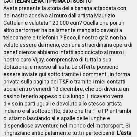
CATTELAN LEVATI PRIMA DI SUBITO
Avete presente la storia della banana attaccata con
del nastro adesivo al muro dall'artista Maurizio
Cattelan e valutata 120.000 euri? Quella che poi un
altro performer ha bellamente mangiato davanti a
telecamere e telefonini? Ecco, il nostro galà non ha
voluto essere da meno, con una straordinaria opera di
beneficienza: abbiamo infatti appiccicato al muro il
nostro caro Vijay, comprensivo di tutta la sua
dotazione, e messo all'asta. Le offerte possono
essere inviate qui sotto tramite i commenti, in forma
privata sulla pagina dei T&F o tramite i miei contatti
social entro venerdì 13 dicembre, che poi diventa un
casino tenerlo appeso più a lungo. Il ricavato verrà
diviso in parti uguali e devoluto allo stesso artista
indiano e al sottoscritto, dato che tra FI e FP entrambi
ci stiamo lasciando alle spalle delle lunghe e
dispendiose avventure nel mondo del motorsport. Si
ringraziano anticipatamente tutti i partecipanti.
L'asta