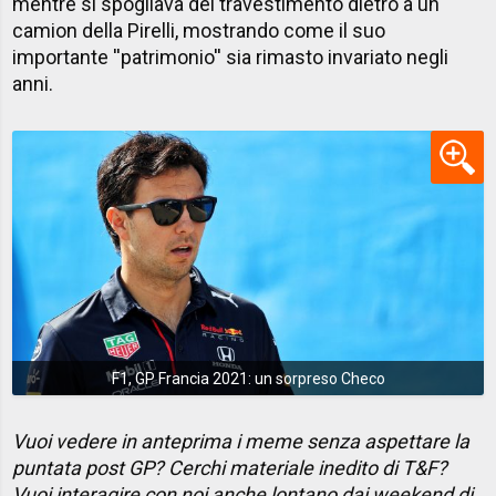
mentre si spogliava del travestimento dietro a un
camion della Pirelli, mostrando come il suo
importante ''patrimonio'' sia rimasto invariato negli
anni.
F1, GP Francia 2021: un sorpreso Checo
Vuoi vedere in anteprima i meme senza aspettare la
puntata post GP? Cerchi materiale inedito di T&F?
Vuoi interagire con noi anche lontano dai weekend di