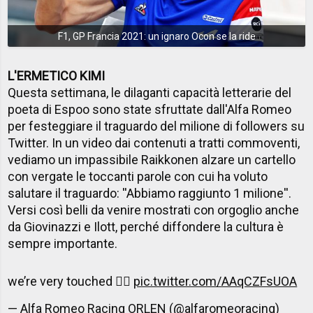
F1, GP Francia 2021: un ignaro Ocon se la ride
L'ERMETICO KIMI
Questa settimana, le dilaganti capacità letterarie del
poeta di Espoo sono state sfruttate dall'Alfa Romeo
per festeggiare il traguardo del milione di followers su
Twitter. In un video dai contenuti a tratti commoventi,
vediamo un impassibile Raikkonen alzare un cartello
con vergate le toccanti parole con cui ha voluto
salutare il traguardo: ''Abbiamo raggiunto 1 milione''.
Versi così belli da venire mostrati con orgoglio anche
da Giovinazzi e Ilott, perché diffondere la cultura è
sempre importante.
we’re very touched ✌🏻
pic.twitter.com/AAqCZFsUOA
— Alfa Romeo Racing ORLEN (@alfaromeoracing)