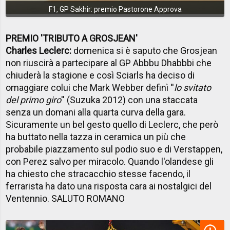
F1, GP Sakhir: premio Pastorone Approva
PREMIO 'TRIBUTO A GROSJEAN'
Charles Leclerc:
domenica si è saputo che Grosjean
non riuscirà a partecipare al GP Abbbu Dhabbbi che
chiuderà la stagione e così Sciarls ha deciso di
omaggiare colui che Mark Webber definì ''
lo svitato
del primo giro
'' (Suzuka 2012) con una staccata
senza un domani alla quarta curva della gara.
Sicuramente un bel gesto quello di Leclerc, che però
ha buttato nella tazza in ceramica un più che
probabile piazzamento sul podio suo e di Verstappen,
con Perez salvo per miracolo. Quando l'olandese gli
ha chiesto che stracacchio stesse facendo, il
ferrarista ha dato una risposta cara ai nostalgici del
Ventennio. SALUTO ROMANO