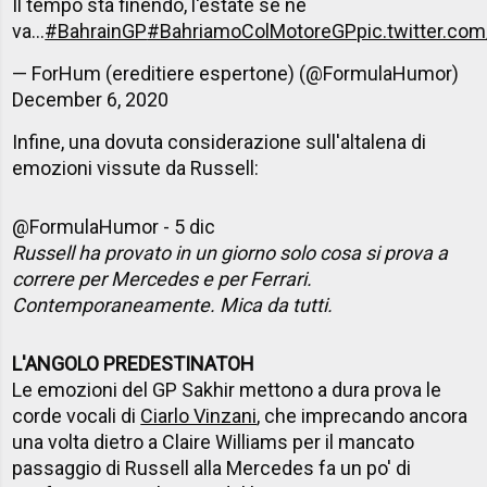
Il tempo sta finendo, l'estate se ne
va...
#BahrainGP
#BahriamoColMotoreGP
pic.twitter.c
— ForHum (ereditiere espertone) (@FormulaHumor)
December 6, 2020
Infine, una dovuta considerazione sull'altalena di
emozioni vissute da Russell:
@FormulaHumor - 5 dic
Russell ha provato in un giorno solo cosa si prova a
correre per Mercedes e per Ferrari.
Contemporaneamente. Mica da tutti.
L'ANGOLO PREDESTINATOH
Le emozioni del GP Sakhir mettono a dura prova le
corde vocali di
Ciarlo Vinzani
, che imprecando ancora
una volta dietro a Claire Williams per il mancato
passaggio di Russell alla Mercedes fa un po' di