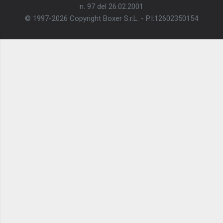
n. 97 del 26.02.2001
© 1997-2026 Copyright Boxer S.r.L. - P.I:12602350154