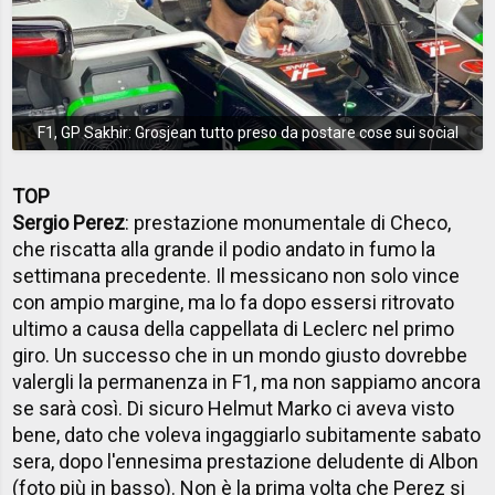
F1, GP Sakhir: Grosjean tutto preso da postare cose sui social
TOP
Sergio Perez
: prestazione monumentale di Checo,
che riscatta alla grande il podio andato in fumo la
settimana precedente. Il messicano non solo vince
con ampio margine, ma lo fa dopo essersi ritrovato
ultimo a causa della cappellata di Leclerc nel primo
giro. Un successo che in un mondo giusto dovrebbe
valergli la permanenza in F1, ma non sappiamo ancora
se sarà così. Di sicuro Helmut Marko ci aveva visto
bene, dato che voleva ingaggiarlo subitamente sabato
sera, dopo l'ennesima prestazione deludente di Albon
(foto più in basso). Non è la prima volta che Perez si