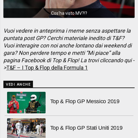
Cos'ha visto MV?!?
Vuoi vedere in anteprima i meme senza aspettare la
puntata post GP? Cerchi materiale inedito di T&F?
Vuoi interagire con noi anche lontano dai weekend di
gara? Non perdere tempo e metti “Mi piace” alla
pagina Facebook di Top & Flop! La trovi cliccando qui -
>
T&F – I Top & Flop della Formula 1
VEDI ANCHE
Top & Flop GP Messico 2019
Top & Flop GP Stati Uniti 2019