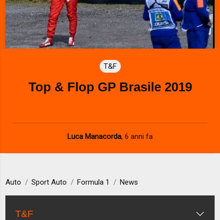
T&F
Top & Flop GP Brasile 2019
Luca Manacorda
,
6 anni fa
Auto
Sport Auto
Formula 1
News
T&F