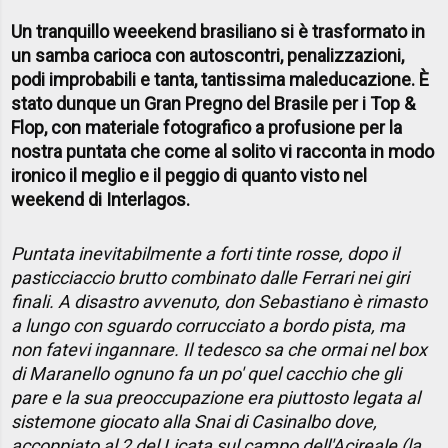
Un tranquillo weeekend brasiliano si è trasformato in
un samba carioca con autoscontri, penalizzazioni,
podi improbabili e tanta, tantissima maleducazione. È
stato dunque un Gran Pregno del Brasile per i Top &
Flop, con materiale fotografico a profusione per la
nostra puntata che come al solito vi racconta in modo
ironico il meglio e il peggio di quanto visto nel
weekend di Interlagos.
Puntata inevitabilmente a forti tinte rosse, dopo il
pasticciaccio brutto combinato dalle Ferrari nei giri
finali. A disastro avvenuto, don Sebastiano è rimasto
a lungo con sguardo corrucciato a bordo pista, ma
non fatevi ingannare. Il tedesco sa che ormai nel box
di Maranello ognuno fa un po' quel cacchio che gli
pare e la sua preoccupazione era piuttosto legata al
sistemone giocato alla Snai di Casinalbo dove,
accoppiato al 2 del Licata sul campo dell'Acireale (la