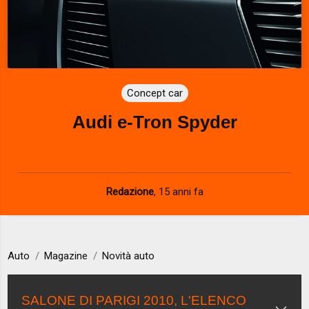
Concept car
Audi e-Tron Spyder
Redazione
,
15 anni fa
Auto
Magazine
Novità auto
SALONE DI PARIGI 2010, L'ELENCO