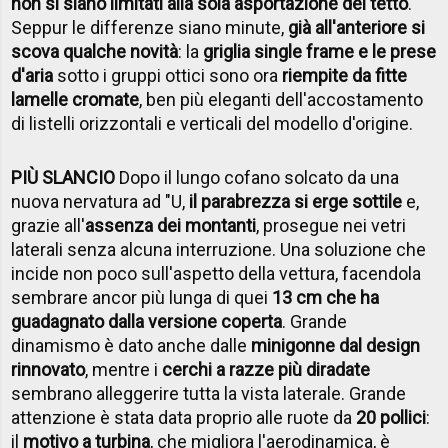
non si siano limitati alla sola asportazione del tetto
.
Seppur le differenze siano minute,
già all'anteriore si
scova qualche novità
: la
griglia single frame e le prese
d'aria
sotto i gruppi ottici sono ora
riempite da fitte
lamelle cromate
, ben più eleganti dell'accostamento
di listelli orizzontali e verticali del modello d'origine.
PIÙ SLANCIO
Dopo il lungo cofano solcato da una
nuova nervatura ad "U,
il parabrezza si erge sottile
e,
grazie all'
assenza dei montanti
, prosegue nei vetri
laterali senza alcuna interruzione. Una soluzione che
incide non poco sull'aspetto della vettura, facendola
sembrare ancor più lunga di quei
13 cm che ha
guadagnato dalla versione coperta
. Grande
dinamismo è dato anche dalle
minigonne dal design
rinnovato
, mentre i
cerchi a razze più diradate
sembrano alleggerire tutta la vista laterale. Grande
attenzione è stata data proprio alle ruote da
20 pollici
:
il
motivo a turbina
, che migliora l'aerodinamica, è