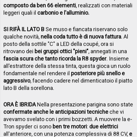
composto da ben 66 elementi
, realizzati con materiali
leggeri quali il
carbonio e l'alluminio.
SI RIFÀ IL LATO B
Se muso e fiancata riservano solo
qualche novità,
nella coda tutto è di nuova fattura
. Al
posto della sottile "C" a LED della coupé, ora si
ritrovano dei
bei gruppi ottici "pieni"
, annegati in una
fascia scura che tanto ricorda la R8 spyder
. Insieme
all'estrattore della stessa tinta, questa gioca un ruolo
fondamentale nel rendere il
posteriore più snello e
aggressivo
, facendo cadere nel dimenticatoio il piatto
lato B della sorellona.
ORA È IBRIDA
Nella presentazione parigina sono state
confermate anche le anticipazioni tecniche
che vi
avevamo svelato con i primi bozzetti. A muovere la e-
Tron spyder ci sono
ben tre motori
:
due elettrici
all'anteriore, con una potenza complessiva di 88 CV,
e