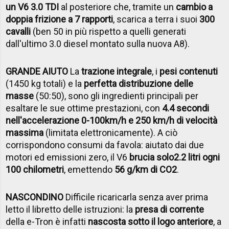
un V6 3.0 TDI
al posteriore che, tramite un
cambio a
doppia frizione a 7 rapporti
, scarica a terra i suoi
300
cavalli
(ben 50 in più rispetto a quelli generati
dall'ultimo 3.0 diesel montato sulla nuova A8).
GRANDE AIUTO
La
trazione integrale
, i
pesi contenuti
(1450 kg totali) e la
perfetta distribuzione delle
masse
(50:50), sono gli ingredienti principali per
esaltare le sue ottime prestazioni, con
4.4 secondi
nell'accelerazione 0-100km/h e 250 km/h di velocità
massima
(limitata elettronicamente). A ciò
corrispondono consumi da favola: aiutato dai due
motori ed emissioni zero, il V6
brucia solo
2.2 litri ogni
100 chilometri
, emettendo
56 g/km di CO2
.
NASCONDINO
Difficile ricaricarla senza aver prima
letto il libretto delle istruzioni: la
presa di corrente
della e-Tron è infatti
nascosta sotto il logo anteriore
, a