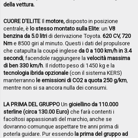
della vettura.
CUORE D'ELITE
Il
motore,
disposto in posizione
centrale, è
lo stesso montato sulla Elite
: un
V8
benzina da 5.0 litri
di derivazione Toyota.
620 CV, 720
Nm
e 8500 giri al minuto. Questi i dati del propulsore
che catapulta la coupé inglese
da 0 a 100 km/h in 3.4
secondi
, facendole raggiungere la
velocità massima
di ben 330 km/h
. Il ridotto peso di 1450 kg e la
tecnologia ibrida opzionale
(con il sistema KERS)
manterranno
le emissioni di CO2 a quota 250 g/km
,
mentre non si sa ancora nulla dei consumi.
LA PRIMA DEL GRUPPO
Un
gioiellino da 110.000
sterline (circa 130.00 Euro)
che farà contenti i
facoltosi appassionati del marchio, anche se
dovranno comunque aspettare tre anni prima di
poterla guidare. Pur essendo
la prima del gruppo ad