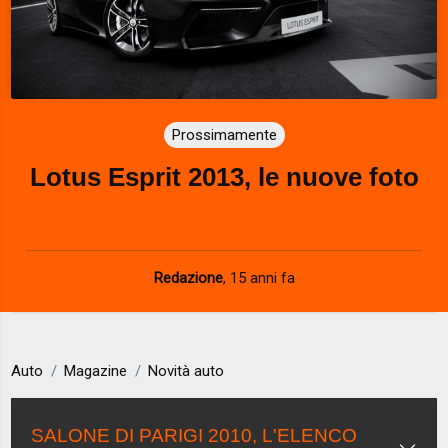
Prossimamente
Lotus Esprit 2013, le nuove foto
Redazione
,
15 anni fa
Auto
Magazine
Novità auto
SALONE DI PARIGI 2010, L'ELENCO