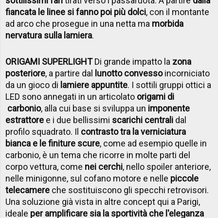
sottilissimi fari
tirati verso i passaruota. A partire
dalla
fiancata le linee si fanno poi più dolci
, con il montante
ad arco che prosegue in una netta ma
morbida
nervatura sulla lamiera
.
ORIGAMI SUPERLIGHT
Di grande impatto la
zona
posteriore
, a partire dal
lunotto convesso
incorniciato
da un gioco di
lamiere appuntite
. I sottili gruppi ottici a
LED sono annegati in un articolato
origami di
carbonio
, alla cui base si sviluppa un
imponente
estrattore
e i due bellissimi
scarichi centrali
dal
profilo squadrato. Il
contrasto tra la verniciatura
bianca e le finiture scure
, come ad esempio quelle in
carbonio, è un tema che ricorre in molte parti del
corpo vettura, come
nei cerchi
, nello spoiler anteriore,
nelle minigonne, sul cofano motore e nelle
piccole
telecamere
che sostituiscono gli specchi retrovisori.
Una soluzione già vista in altre concept qui a Parigi,
ideale
per amplificare sia la sportività che l'eleganza