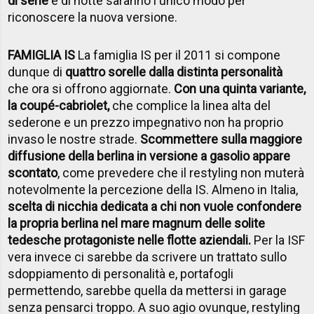
di serie
e di notte saranno l'unico modo per
riconoscere la nuova versione.
FAMIGLIA IS
La famiglia IS per il 2011 si compone
dunque di
quattro sorelle dalla distinta personalità
che ora si offrono aggiornate.
Con una quinta variante,
la coupé-cabriolet,
che complice la linea alta del
sederone e un prezzo impegnativo non ha proprio
invaso le nostre strade.
Scommettere sulla maggiore
diffusione della berlina in versione a gasolio appare
scontato
, come prevedere che il restyling non muterà
notevolmente la percezione della IS. Almeno in Italia,
scelta di nicchia dedicata a chi non vuole confondere
la propria berlina nel mare magnum delle solite
tedesche protagoniste nelle flotte aziendali.
Per la ISF
vera invece ci sarebbe da scrivere un trattato sullo
sdoppiamento di personalità e, portafogli
permettendo, sarebbe quella da mettersi in garage
senza pensarci troppo. A suo agio ovunque, restyling