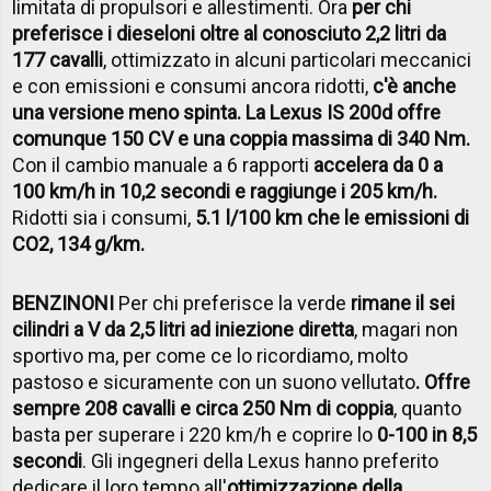
limitata di propulsori e allestimenti. Ora
per chi
preferisce i dieseloni oltre al conosciuto 2,2 litri da
177 cavalli
, ottimizzato in alcuni particolari meccanici
e con emissioni e consumi ancora ridotti,
c'è anche
una versione meno spinta. La Lexus IS 200d offre
comunque 150 CV e una coppia massima di 340 Nm.
Con il cambio manuale a 6 rapporti
accelera da 0 a
100 km/h in 10,2 secondi e raggiunge i 205 km/h.
Ridotti sia i consumi,
5.1 l/100 km che le emissioni di
CO2, 134 g/km.
BENZINONI
Per chi preferisce la verde
rimane il sei
cilindri a V da 2,5 litri ad iniezione diretta
, magari non
sportivo ma, per come ce lo ricordiamo, molto
pastoso e sicuramente con un suono vellutato
. Offre
sempre 208 cavalli e circa 250 Nm di coppia
, quanto
basta per superare i 220 km/h e coprire lo
0-100 in 8,5
secondi
. Gli ingegneri della Lexus hanno preferito
dedicare il loro tempo all'
ottimizzazione della