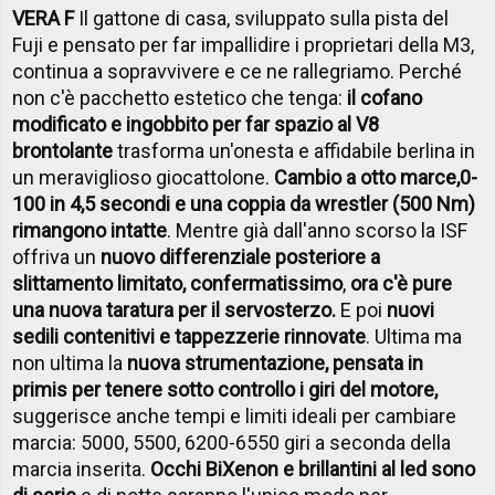
VERA F
Il gattone di casa, sviluppato sulla pista del
Fuji e pensato per far impallidire i proprietari della M3,
continua a sopravvivere e ce ne rallegriamo. Perché
non c'è pacchetto estetico che tenga:
il cofano
modificato e ingobbito per far spazio al V8
brontolante
trasforma un'onesta e affidabile berlina in
un meraviglioso giocattolone.
Cambio a otto marce,
0-
100 in 4,5 secondi e una coppia da wrestler (500 Nm)
rimangono intatte
. Mentre già dall'anno scorso la ISF
offriva un
nuovo differenziale posteriore a
slittamento limitato, confermatissimo
,
ora c'è pure
una nuova taratura per il servosterzo.
E poi
nuovi
sedili contenitivi e tappezzerie rinnovate
. Ultima ma
non ultima la
nuova strumentazione, pensata in
primis per tenere sotto controllo i giri del motore,
suggerisce anche tempi e limiti ideali per cambiare
marcia: 5000, 5500, 6200-6550 giri a seconda della
marcia inserita.
Occhi BiXenon e brillantini al led sono