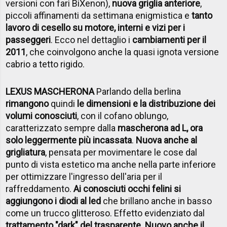
versioni con fari BiXenon),
nuova griglia anteriore
,
piccoli affinamenti da settimana enigmistica e
tanto
lavoro di cesello su motore, interni e vizi per i
passeggeri
. Ecco nel dettaglio i
cambiamenti per il
2011
, che coinvolgono anche la quasi ignota versione
cabrio a tetto rigido.
LEXUS MASCHERONA
Parlando della berlina
rimangono
quindi
le dimensioni e la distribuzione dei
volumi conosciuti
, con il cofano oblungo,
caratterizzato sempre dalla
mascherona ad L, ora
solo leggermente più incassata
.
Nuova anche al
grigliatura
, pensata per movimentare le cose dal
punto di vista estetico ma anche nella parte inferiore
per ottimizzare l'ingresso dell'aria per il
raffreddamento.
Ai conosciuti occhi felini si
aggiungono i diodi al led
che brillano anche in basso
come un trucco glitteroso. Effetto evidenziato dal
trattamento "dark" del trasparente. Nuovo anche il