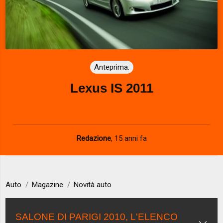
Anteprima:
Lexus IS 2011
Redazione
,
15 anni fa
Auto
Magazine
Novità auto
SALONE DI PARIGI 2010, L'ELENCO