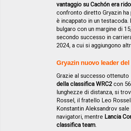
vantaggio su Cachón era rido
confronto diretto Gryazin ha 
è incappato in un testacoda. Il
bulgaro con un margine di 15,5
secondo successo in carriera
2024, a cui si aggiungono alt
Gryazin nuovo leader de
Grazie al successo ottenuto 
della classifica WRC2
con 56 
lunghezze di distanza, si tr
Rossel, il fratello Leo Rosse
Konstantin Aleksandrov sale in
navigatori, mentre
Lancia Cor
classifica team
.