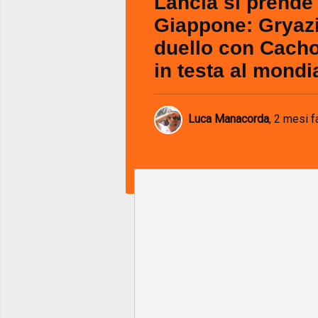
Lancia si prende 
Giappone: Gryazi
duello con Cacho
in testa al mondi
Luca Manacorda
,
2 mesi f