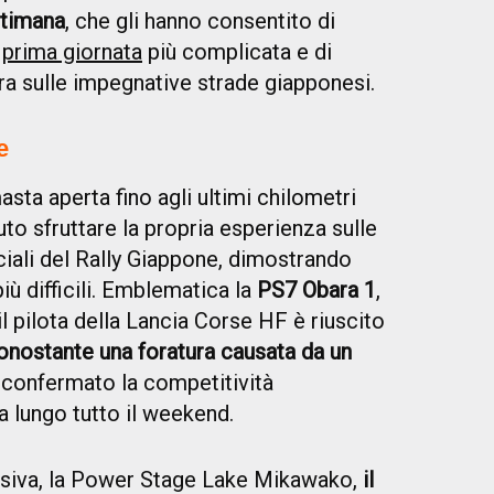
ttimana
, che gli hanno consentito di
a
prima giornata
più complicata e di
ara sulle impegnative strade giapponesi.
e
asta aperta fino agli ultimi chilometri
to sfruttare la propria esperienza sulle
ciali del Rally Giappone, dimostrando
ù difficili. Emblematica la
PS7 Obara 1
,
il pilota della Lancia Corse HF è riuscito
onostante una foratura causata da un
 confermato la competitività
a lungo tutto il weekend.
clusiva, la Power Stage Lake Mikawako,
il