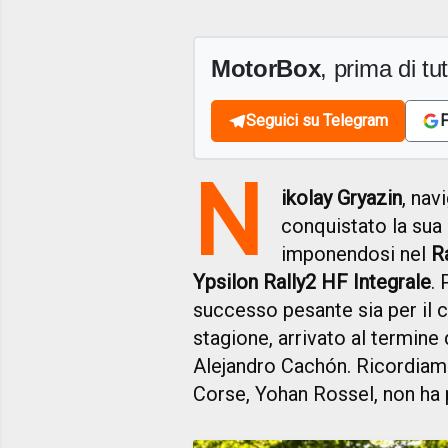
MotorBox
, prima di tutt
Seguici su Telegram
F
N
ikolay Gryazin
, nav
conquistato la sua 
imponendosi nel
R
Ypsilon Rally2 HF Integrale
. 
successo pesante sia per il c
stagione, arrivato al termin
Alejandro Cachón. Ricordiamo 
Corse, Yohan Rossel, non ha 