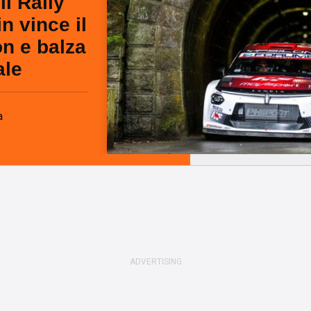
il Rally
n vince il
n e balza
ale
a