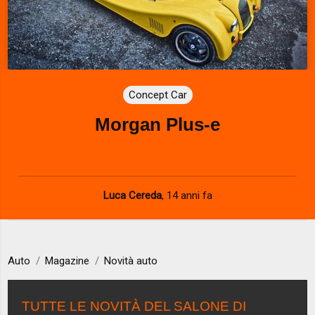
Concept Car
Morgan Plus-e
Luca Cereda
,
14 anni fa
Auto
Magazine
Novità auto
TUTTE LE NOVITÀ DEL SALONE DI